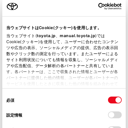
ご利用の条件
再生します。
[‍
‍]
当サイトには、全ての取扱説明書及び補足資料、正誤表等
再生を一時停止します。
が掲載されているわけではありません。
当ウェブサイトはCookie(クッキー)を使用します。
掲載している取扱説明書はお客様の年式に合致しない場合
当ウェブサイト(
toyota.jp
、
manual.toyota.jp
)では
[‍
‍]
があります。
Cookie(クッキー)を使用して、ユーザーに合わせたコンテン
ツや広告の表示、ソーシャルメディアの提供、広告の表示回
再生します。
取扱説明書は、弊社が著作権その他の知的財産権を保有し
数やクリック数の測定を行っています。またユーザーによる
ます。弊社の許可なく、取扱説明書の一部または全部を、
[‍
‍]
サイト利用状況についても情報を収集し、ソーシャルメディ
複製、複写、改変もしくは配信等することはできません。
アや広告配信、データ解析の各パートナーと共有していま
トラックが切りかわります。
す。各パートナーは、ここで収集された情報とユーザーが各
当サイトの利用、または利用できなかったことにより万一
パートナーに提供した他の情報、ユーザーが各パートナーの
損害が生じても、弊社は一切責任を負いません。
[‍
‍]
サービスを使用したときに収集した他の情報を組み合わせて
掲載内容は予告なく変更、またはサービスを中止すること
使用することがあります。当ウェブサイトの使用を続行する
設定可能な項目を表示します。
があります。
同
とCookie(クッキー)に同意したこととなります。
必須
意
当サイト（取扱説明書）では、利便性向上のためにお客様
[‍Android Auto‍]
の
「すべてのCookieを許可」をクリックすることで、お客様の
の閲覧履歴、検索履歴を保持しています。削除を希望され
選
デバイスにすべてのCookie(クッキー)が保存されることに同
Android Autoの画面を表示します。
設定情報
る方は、当社のお客様相談窓口（0800-700-7700）までご
択
意したことになります。Cookie(クッキー)のオプトアウト、
連絡ください。
ステアリングスイッチで操作する
設定の変更、同意を撤回したりするにあたっては、当社の