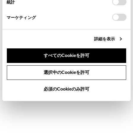
統計
「
Cookie（クッキー）情報の取り扱いについて
お車に関するお問い合わせ・ご相談は
」をご覧くだ
[‍<‍]
／
[‍>‍]
スイッチ
さい。
https://toyota.jp/faq/?
マーケティング
site_domain=default#otoiawase
までお願いします。
詳細を表示
すべてのCookieを許可
トラックが切りかわります。
同意しない
同意する
選択中のCookieを許可
関連リンク
必須のCookieのみ許可
サウンドやメディアの設定を変更する
各ソースの音を調整する
Android Autoを使用する
Bluetooth機器を設定する