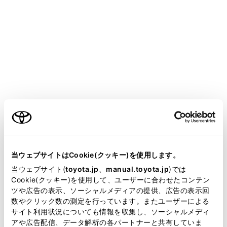
bZ4X
取扱説明書
運転
運転支援装置について
LDA（レーンディパーチャーア
ラート）
ご利用の条件
メニュー
当サイトには、全ての取扱説明書及び補足資料、正誤表等
が掲載されているわけではありません。
当ウェブサイトはCookie(クッキー)を使用します。
基本機能
掲載している取扱説明書はお客様の年式に合致しない場合
当ウェブサイト(
toyota.jp
、
manual.toyota.jp
)では
があります。
Cookie(クッキー)を使用して、ユーザーに合わせたコンテン
ツや広告の表示、ソーシャルメディアの提供、広告の表示回
LDAの設定を変更する
取扱説明書は、弊社が著作権その他の知的財産権を保有し
数やクリック数の測定を行っています。またユーザーによる
ます。弊社の許可なく、取扱説明書の一部または全部を、
サイト利用状況についても情報を収集し、ソーシャルメディ
複製、複写、改変もしくは配信等することはできません。
アや広告配信、データ解析の各パートナーと共有していま
ディスプレイ表示とシステムの作動状況