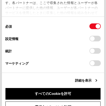
す。各パートナーは、ここで収集された情報とユーザーが各
当サイトの利用、または利用できなかったことにより万一
パートナーに提供した他の情報、ユーザーが各パートナーの
損害が生じても、弊社は一切責任を負いません。
サービスを使用したときに収集した他の情報を組み合わせて
掲載内容は予告なく変更、またはサービスを中止すること
使用することがあります。当ウェブサイトの使用を続行する
があります。
同
とCookie(クッキー)に同意したこととなります。
必須
意
当サイト（取扱説明書）では、利便性向上のためにお客様
の
「すべてのCookieを許可」をクリックすることで、お客様の
の閲覧履歴、検索履歴を保持しています。削除を希望され
合わせて見られているページ
選
デバイスにすべてのCookie(クッキー)が保存されることに同
設定情報
る方は、当社のお客様相談窓口（0800-700-7700）までご
択
意したことになります。Cookie(クッキー)のオプトアウト、
連絡ください。
設定の変更、同意を撤回したりするにあたっては、当社の
トヨタチームメイト アドバンストパーク
統計
「
Cookie（クッキー）情報の取り扱いについて
お車に関するお問い合わせ・ご相談は
」をご覧くだ
X-MODE
さい。
https://toyota.jp/faq/?
マーケティング
site_domain=default#otoiawase
までお願いします。
トランスミッション
詳細を表示
このページは役に立ちましたか？
すべてのCookieを許可
同意しない
同意する
はい
いいえ