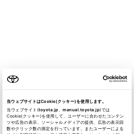
サブメニューの
[‍ドライバー設定‍]
にタッチします。
各項目を設定します。
設定項目
ご利用の条件
ドライバー名
当サイトには、全ての取扱説明書及び補足資料、正誤表等
が掲載されているわけではありません。
当ウェブサイトはCookie(クッキー)を使用します。
掲載している取扱説明書はお客様の年式に合致しない場合
当ウェブサイト(
toyota.jp
、
manual.toyota.jp
)では
「‍ドライバー認識の方法‍」
があります。
Cookie(クッキー)を使用して、ユーザーに合わせたコンテン
ツや広告の表示、ソーシャルメディアの提供、広告の表示回
取扱説明書は、弊社が著作権その他の知的財産権を保有し
数やクリック数の測定を行っています。またユーザーによる
[‍キー登録‍]
ます。弊社の許可なく、取扱説明書の一部または全部を、