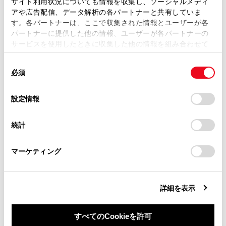
サイト利用状況についても情報を収集し、ソーシャルメディ
複製、複写、改変もしくは配信等することはできません。
アや広告配信、データ解析の各パートナーと共有していま
す。各パートナーは、ここで収集された情報とユーザーが各
当サイトの利用、または利用できなかったことにより万一
,
[‍デジタルキー登録‍]
パートナーに提供した他の情報、ユーザーが各パートナーの
損害が生じても、弊社は一切責任を負いません。
サービスを使用したときに収集した他の情報を組み合わせて
掲載内容は予告なく変更、またはサービスを中止すること
使用することがあります。当ウェブサイトの使用を続行する
があります。
同
とCookie(クッキー)に同意したこととなります。
「‍Bluetooth機器‍」
必須
意
当サイト（取扱説明書）では、利便性向上のためにお客様
の
「すべてのCookieを許可」をクリックすることで、お客様の
の閲覧履歴、検索履歴を保持しています。削除を希望され
選
デバイスにすべてのCookie(クッキー)が保存されることに同
設定情報
る方は、当社のお客様相談窓口（0800-700-7700）までご
択
意したことになります。Cookie(クッキー)のオプトアウト、
連絡ください。
設定の変更、同意を撤回したりするにあたっては、当社の
統計
「
Cookie（クッキー）情報の取り扱いについて
お車に関するお問い合わせ・ご相談は
」をご覧くだ
[‍パスワードによる設定ロック‍]
さい。
https://toyota.jp/faq/?
マーケティング
site_domain=default#otoiawase
までお願いします。
[‍設定の初期化‍]
詳細を表示
[‍ドライバー削除‍]
すべてのCookieを許可