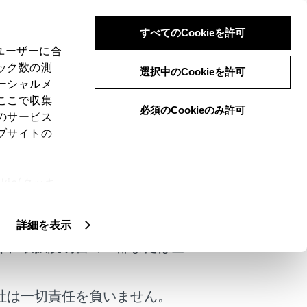
すべてのCookieを許可
、ユーザーに合
ック数の測
選択中のCookieを許可
ーシャルメ
ここで収集
必須のCookieのみ許可
のサービス
ブサイトの
ることができます。
ie(クッキ
けではありません。
、設定の変
扱いについ
詳細を表示
く、取扱説明書の一部または全
社は一切責任を負いません。