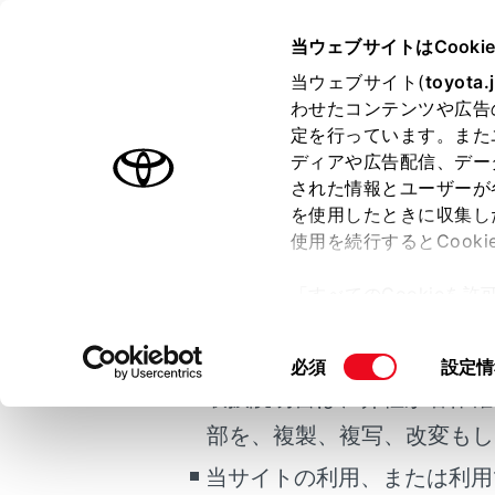
bZ4X
取扱説明書
当ウェブサイトはCooki
万一の場合には
当ウェブサイト(
toyota.
ホーム
わせたコンテンツや広告
充電リ
定を行っています。また
はじめに
ディアや広告配信、デー
された情報とユーザーが
安全・安心のために
を使用したときに収集し
ご利用の条件
EVシステム
使用を続行するとCook
走行に関する情報表示
充電リッド
「すべてのCookieを
運転する前に
当サイトには、全ての取扱説
ー)が保存されることに同
運転
更、同意を撤回したりす
充電リッ
掲載している取扱説明書はお
同
必須
設定情
室内装備・機能
て
」をご覧ください。
意
取扱説明書は、弊社が著作権
マルチメディア
の
部を、複製、複写、改変もし
お手入れのしかた
選
択
当サイトの利用、または利用
万一の場合には