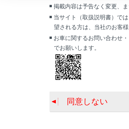
車両情報
掲載内容は予告なく変更、ま
合わせて見ら
こんなときは
当サイト（取扱説明書）では
補機バッテリ
望される方は、当社のお客様相談
警告灯がつい
ブックマーク
あとで読む
お車に関するお問い合わせ・
警告メッセー
でお願いします。
PDFで見る
車両
マルチメディア
画面表示設定
個人情報の取扱いについて
同意しない
サイト利用について
お問い合わせ