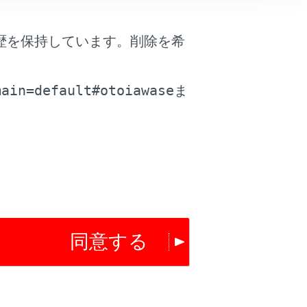
は役に立ちましたか？
歴を保持しています。削除を希
。
はい
いいえ
main=default#otoiawase
ま
同意する