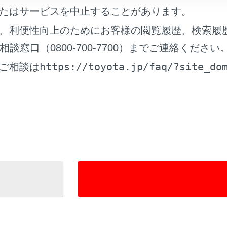
たはサービスを中止することがあります。
れているページ
このページ
、利便性向上のためにお客様の閲覧履歴、検索履
ーがあがったときは
窓口（0800-700-7700）までご連絡ください
たときは
https://toyota.jp/faq/?site_do
ご相談は
ジが表示されたときは