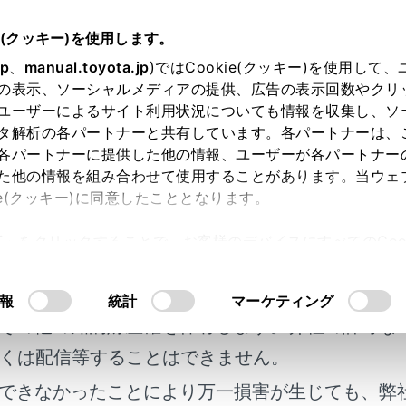
e(クッキー)を使用します。
緊急時の対処法
jp
、
manual.toyota.jp
)ではCookie(クッキー)を使用して
の表示、ソーシャルメディアの提供、広告の表示回数やクリ
ッドが開かないときは
ユーザーによるサイト利用状況についても情報を収集し、ソ
タ解析の各パートナーと共有しています。各パートナーは、
各パートナーに提供した他の情報、ユーザーが各パートナー
た他の情報を組み合わせて使用することがあります。当ウェ
ie(クッキー)に同意したこととなります。
が通常の手順で開かないときは、次の手順で充電リッドを開け
許可」をクリックすることで、お客様のデバイスにすべてのCook
明書及び補足資料、正誤表等が掲載されているわ
意したことになります。Cookie(クッキー)のオプトアウト
るにあたっては、当社の「
Cookie（クッキー）情報の取り
ドを開けるには
客様の年式に合致しない場合があります。
報
統計
マーケティング
その他の知的財産権を保有します。弊社の許可な
くは配信等することはできません。
できなかったことにより万一損害が生じても、弊