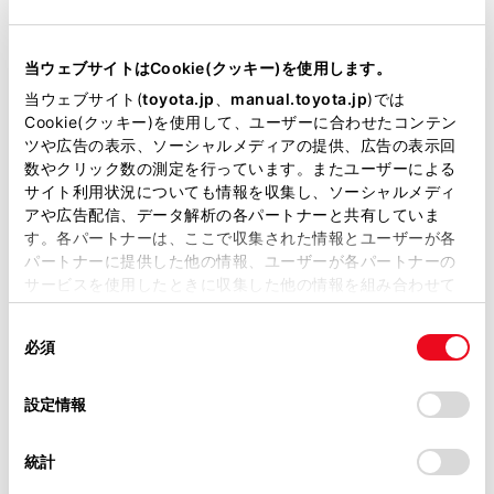
次の対処法に従ってください。
当サイトには、全ての取扱説明書及び補足資料、正誤表等
炎天下での駐車時など、前方カメラが高温の
が掲載されているわけではありません。
当ウェブサイトはCookie(クッキー)を使用します。
ときは、エアコンでカメラ周辺の温度を下げ
掲載している取扱説明書はお客様の年式に合致しない場合
当ウェブサイト(
toyota.jp
、
manual.toyota.jp
)では
る
があります。
Cookie(クッキー)を使用して、ユーザーに合わせたコンテン
ツや広告の表示、ソーシャルメディアの提供、広告の表示回
特に駐車時に太陽光を反射するサンシェード
取扱説明書は、弊社が著作権その他の知的財産権を保有し
数やクリック数の測定を行っています。またユーザーによる
などをフロントウインドウガラスに使用する
ます。弊社の許可なく、取扱説明書の一部または全部を、
サイト利用状況についても情報を収集し、ソーシャルメディ
と前方カメラが高温になりやすくなります
複製、複写、改変もしくは配信等することはできません。
アや広告配信、データ解析の各パートナーと共有していま
す。各パートナーは、ここで収集された情報とユーザーが各
当サイトの利用、または利用できなかったことにより万一
極寒での駐車時など、前方カメラが低温の時
パートナーに提供した他の情報、ユーザーが各パートナーの
損害が生じても、弊社は一切責任を負いません。
は、エアコンで前方カメラ周辺の温度を上げ
サービスを使用したときに収集した他の情報を組み合わせて
掲載内容は予告なく変更、またはサービスを中止すること
る
使用することがあります。当ウェブサイトの使用を続行する
があります。
同
とCookie(クッキー)に同意したこととなります。
必須
“機能停止 前方レーダー汚れ 汚れを除去
意
当サイト（取扱説明書）では、利便性向上のためにお客様
の
「すべてのCookieを許可」をクリックすることで、お客様の
してください”が表示されたときは
の閲覧履歴、検索履歴を保持しています。削除を希望され
選
デバイスにすべてのCookie(クッキー)が保存されることに同
設定情報
る方は、当社のお客様相談窓口（0800-700-7700）までご
択
意したことになります。Cookie(クッキー)のオプトアウト、
次のいずれかのシステムが停止しています。
連絡ください。
設定の変更、同意を撤回したりするにあたっては、当社の
統計
PCS（プリクラッシュセーフティ）
「
Cookie（クッキー）情報の取り扱いについて
お車に関するお問い合わせ・ご相談は
」をご覧くだ
さい。
https://toyota.jp/faq/?