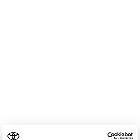
温までお待ちください”が表示されたとき
は
次のいずれかのシステムが停止しています。
PCS（プリクラッシュセーフティ）
LDA（レーンディパーチャーアラート）
LTA（レーントレーシングアシスト）
AHS（アダプティブハイビームシステム）
レーダークルーズコントロール
RSA（ロードサインアシスト）
発進遅れ告知機能
PDA（プロアクティブドライビングアシス
ト）
ご利用の条件