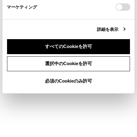
LDA（レーンディパーチャーアラート）
マーケティング
site_domain=default#otoiawase
までお願いします。
LTA（レーントレーシングアシスト）
AHS（アダプティブハイビームシステム）
詳細を表示
レーダークルーズコントロール
すべてのCookieを許可
発進遅れ告知機能
同意しない
同意する
PDA（プロアクティブドライビングアシス
選択中のCookieを許可
ト）
必須のCookieのみ許可
次の対処法に従ってください。
レーダーおよびレーダー専用カバーに付着物
がないか確認し、あった場合には取り除いて
ください。（→
ヒーター機能付レーダー専
用カバーについて
)
砂漠・草原・郊外などの、周辺車両や構造物
が少ない広々とした地域を走行すると表示さ