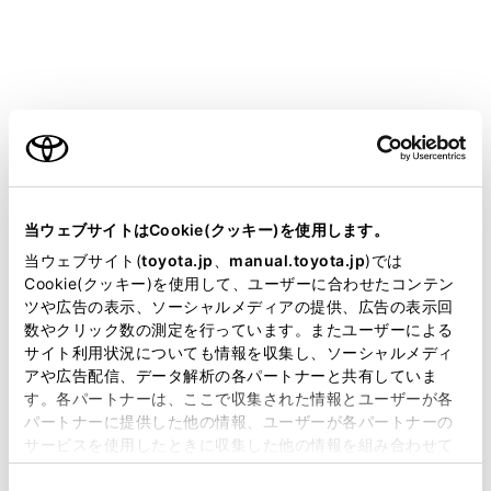
ご利用の条件
当サイトには、全ての取扱説明書及び補足資料、正誤表等
が掲載されているわけではありません。
当ウェブサイトはCookie(クッキー)を使用します。
お気に入りに登録するためにタッチします。
掲載している取扱説明書はお客様の年式に合致しない場合
当ウェブサイト(
toyota.jp
、
manual.toyota.jp
)では
があります。
Cookie(クッキー)を使用して、ユーザーに合わせたコンテン
インターネットから取得した評価などの情報が
ツや広告の表示、ソーシャルメディアの提供、広告の表示回
取扱説明書は、弊社が著作権その他の知的財産権を保有し
表示されます。
数やクリック数の測定を行っています。またユーザーによる
ます。弊社の許可なく、取扱説明書の一部または全部を、
サイト利用状況についても情報を収集し、ソーシャルメディ
タッチした地点の住所や営業時間などの詳細な
複製、複写、改変もしくは配信等することはできません。
アや広告配信、データ解析の各パートナーと共有していま
情報が表示されます。
す。各パートナーは、ここで収集された情報とユーザーが各
当サイトの利用、または利用できなかったことにより万一
施設に登録された電話番号に電話をかけるため
パートナーに提供した他の情報、ユーザーが各パートナーの
損害が生じても、弊社は一切責任を負いません。
にタッチします。
サービスを使用したときに収集した他の情報を組み合わせて
掲載内容は予告なく変更、またはサービスを中止すること
使用することがあります。当ウェブサイトの使用を続行する
地点を目的地としてルート案内を開始します。
があります。
同
とCookie(クッキー)に同意したこととなります。