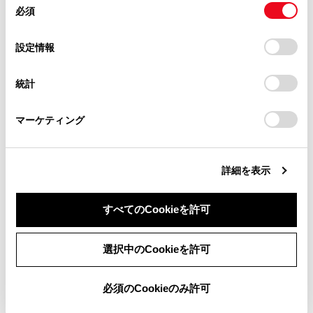
必須
意
地点を目的地として全ルート図表示画面が表示
当サイト（取扱説明書）では、利便性向上のためにお客様
の
「すべてのCookieを許可」をクリックすることで、お客様の
されます。すでに目的地を設定している場合、
の閲覧履歴、検索履歴を保持しています。削除を希望され
選
デバイスにすべてのCookie(クッキー)が保存されることに同
設定情報
る方は、当社のお客様相談窓口（0800-700-7700）までご
経由地として追加することもできます。
択
意したことになります。Cookie(クッキー)のオプトアウト、
連絡ください。
設定の変更、同意を撤回したりするにあたっては、当社の
同じ地点に複数の施設が重なっている場合に施
統計
「
Cookie（クッキー）情報の取り扱いについて
お車に関するお問い合わせ・ご相談は
」をご覧くだ
設の一覧が表示されます。
さい。
https://toyota.jp/faq/?
タッチすると、その施設の情報表示に切りかわ
マーケティング
site_domain=default#otoiawase
までお願いします。
ります。情報表示の
[‍
‍]
[‍
‍]
で切りかえるこ
ともできます。
詳細を表示
すべてのCookieを許可
同意しない
同意する
選択中のCookieを許可
合わせて見られているページ
必須のCookieのみ許可