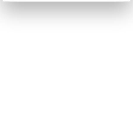
VICSについて
目的地検索画面の見方
地図を更新する
このページは役に立ちましたか？
はい
いいえ
ブックマーク
あとで読む