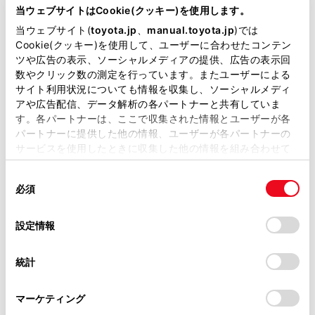
キ（後方歩行者）、周囲の静止物を検知するパーキング
が掲載されているわけではありません。
当ウェブサイトはCookie(クッキー)を使用します。
サポートブレーキ（周囲静止物）があります。
掲載している取扱説明書はお客様の年式に合致しない場合
当ウェブサイト(
toyota.jp
、
manual.toyota.jp
)では
があります。
Cookie(クッキー)を使用して、ユーザーに合わせたコンテン
ツや広告の表示、ソーシャルメディアの提供、広告の表示回
取扱説明書は、弊社が著作権その他の知的財産権を保有し
駐車支援機能
数やクリック数の測定を行っています。またユーザーによる
ます。弊社の許可なく、取扱説明書の一部または全部を、
サイト利用状況についても情報を収集し、ソーシャルメディ
複製、複写、改変もしくは配信等することはできません。
アや広告配信、データ解析の各パートナーと共有していま
システムを作動させるには
す。各パートナーは、ここで収集された情報とユーザーが各
当サイトの利用、または利用できなかったことにより万一
パートナーに提供した他の情報、ユーザーが各パートナーの
損害が生じても、弊社は一切責任を負いません。
EVシステム出力抑制制御・ブレーキ制御の表
サービスを使用したときに収集した他の情報を組み合わせて
掲載内容は予告なく変更、またはサービスを中止すること
示・ブザーについて
使用することがあります。当ウェブサイトの使用を続行する
があります。
同
とCookie(クッキー)に同意したこととなります。
必須
意
当サイト（取扱説明書）では、利便性向上のためにお客様
PKSB（パーキングサポートブレーキ）の作動
の
「すべてのCookieを許可」をクリックすることで、お客様の
の閲覧履歴、検索履歴を保持しています。削除を希望され
について
選
デバイスにすべてのCookie(クッキー)が保存されることに同
設定情報
る方は、当社のお客様相談窓口（0800-700-7700）までご
択
意したことになります。Cookie(クッキー)のオプトアウト、
連絡ください。
設定の変更、同意を撤回したりするにあたっては、当社の
統計
「
Cookie（クッキー）情報の取り扱いについて
お車に関するお問い合わせ・ご相談は
」をご覧くだ
さい。
https://toyota.jp/faq/?
マーケティング
site_domain=default#otoiawase
までお願いします。