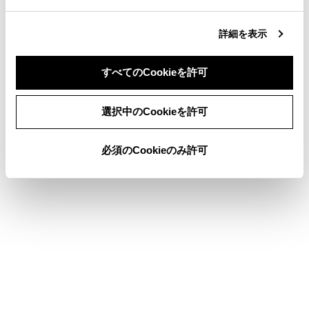
合わせて見られているページ
詳細を表示
トヨタチームメイト アドバンストパーク
すべてのCookieを許可
X-MODE
トランスミッション
同意しない
同意する
選択中のCookieを許可
必須のCookieのみ許可
このページは役に立ちましたか？
はい
いいえ