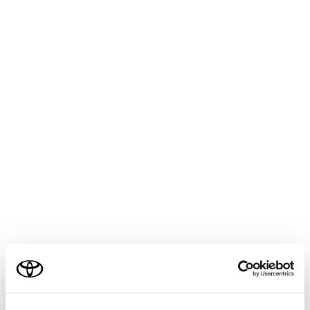
bZ4X
取扱説明書
運転
運転支援装置について
PKSB（パーキングサポートブ
レーキ）
メニュー
PKSB（パーキングサポートブレーキ）は、駐車時など
の低速走行時に作動対象を検知した場合、警報と自動ブ
レーキ制御で作動対象との衝突被害の軽減に寄与するシ
ステムです。壁などの静止物を検知するパーキングサポ
ご利用の条件
ートブレーキ（前後静止物）、後退時に後方接近車両を
検知するパーキングサポートブレーキ（後方接近車
両）、後方歩行者を検知するパーキングサポートブレー
当サイトには、全ての取扱説明書及び補足資料、正誤表等