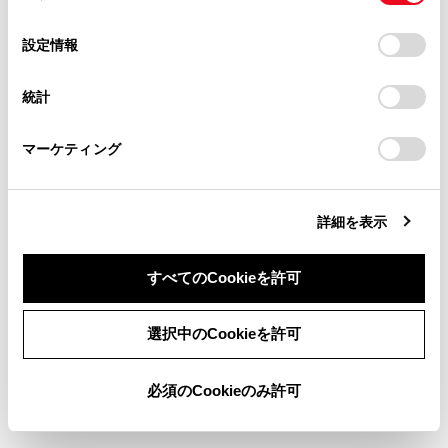
当サイト（取扱説明書）では、利便性向上のためにお客様
の
「すべてのCookieを許可」をクリックすることで、お客様の
の閲覧履歴、検索履歴を保持しています。削除を希望され
選
デバイスにすべてのCookie(クッキー)が保存されることに同
関連リンク
設定情報
る方は、当社のお客様相談窓口（0800-700-7700）までご
択
意したことになります。Cookie(クッキー)のオプトアウト、
連絡ください。
設定の変更、同意を撤回したりするにあたっては、当社の
タッチスクリーンの操作
統計
「
Cookie（クッキー）情報の取り扱いについて
お車に関するお問い合わせ・ご相談は
」をご覧くだ
地図の向きの切りかえ
さい。
https://toyota.jp/faq/?
マーケティング
site_domain=default#otoiawase
までお願いします。
地点情報を表示する
詳細を表示
すべてのCookieを許可
同意しない
同意する
選択中のCookieを許可
合わせて見られているページ
必須のCookieのみ許可
地図画面表示