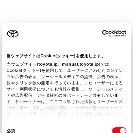
ご利用の条件
地図を移動させた場所または施設を目的地に設定、メ
モリ地点に登録することができます。また、施設に情
当サイトには、全ての取扱説明書及び補足資料、正誤表等
報がある場合は表示することができます。
が掲載されているわけではありません。
当ウェブサイトはCookie(クッキー)を使用します。
地図をスクロールして任意の地点で
[‍
‍]
にタッチす
掲載している取扱説明書はお客様の年式に合致しない場合
当ウェブサイト(
toyota.jp
、
manual.toyota.jp
)では
ると、新規目的地／経由地として設定することができ
があります。
Cookie(クッキー)を使用して、ユーザーに合わせたコンテン
ます。
ツや広告の表示、ソーシャルメディアの提供、広告の表示回
取扱説明書は、弊社が著作権その他の知的財産権を保有し
[‍
‍]
またはメインメニューの
[‍
‍]
にタッチする
数やクリック数の測定を行っています。またユーザーによる
ます。弊社の許可なく、取扱説明書の一部または全部を、
と、現在地に戻ります。
サイト利用状況についても情報を収集し、ソーシャルメディ
複製、複写、改変もしくは配信等することはできません。
アや広告配信、データ解析の各パートナーと共有していま
す。各パートナーは、ここで収集された情報とユーザーが各
当サイトの利用、または利用できなかったことにより万一
知識
パートナーに提供した他の情報、ユーザーが各パートナーの
損害が生じても、弊社は一切責任を負いません。
サービスを使用したときに収集した他の情報を組み合わせて
掲載内容は予告なく変更、またはサービスを中止すること
使用することがあります。当ウェブサイトの使用を続行する
画面のフリック操作やドラッグ操作で地図を移動
があります。
同
とCookie(クッキー)に同意したこととなります。
させることもできます。
必須
意