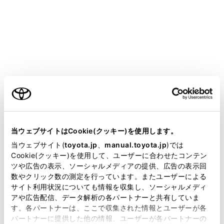
bZ4X
取扱説明書
T-Connect
マルチメディア
リモートメンテナンスサービス
e ケア
ご利用の条件
メニュー
当サイトには、全ての取扱説明書及び補足資料、正誤表等
が掲載されているわけではありません。
当ウェブサイトはCookie(クッキー)を使用します。
掲載している取扱説明書はお客様の年式に合致しない場合
当ウェブサイト(
toyota.jp
、
manual.toyota.jp
)では
走行アドバイス
があります。
Cookie(クッキー)を使用して、ユーザーに合わせたコンテン
ツや広告の表示、ソーシャルメディアの提供、広告の表示回
取扱説明書は、弊社が著作権その他の知的財産権を保有し
ヘルスチェックレポート
数やクリック数の測定を行っています。またユーザーによる
ます。弊社の許可なく、取扱説明書の一部または全部を、
サイト利用状況についても情報を収集し、ソーシャルメディ
複製、複写、改変もしくは配信等することはできません。
アや広告配信、データ解析の各パートナーと共有していま
す。各パートナーは、ここで収集された情報とユーザーが各
当サイトの利用、または利用できなかったことにより万一
パートナーに提供した他の情報、ユーザーが各パートナーの
損害が生じても、弊社は一切責任を負いません。