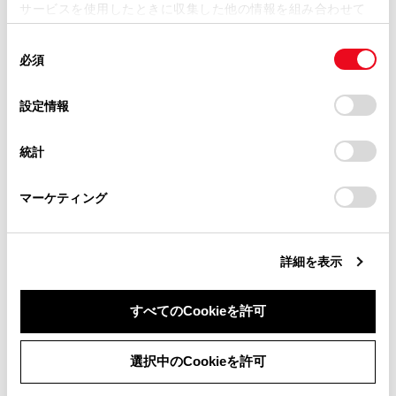
サービスを使用したときに収集した他の情報を組み合わせて
掲載内容は予告なく変更、またはサービスを中止すること
使用することがあります。当ウェブサイトの使用を続行する
があります。
同
とCookie(クッキー)に同意したこととなります。
合わせて見られているページ
必須
意
当サイト（取扱説明書）では、利便性向上のためにお客様
の
「すべてのCookieを許可」をクリックすることで、お客様の
の閲覧履歴、検索履歴を保持しています。削除を希望され
選
デバイスにすべてのCookie(クッキー)が保存されることに同
T-Connectを解約する
設定情報
る方は、当社のお客様相談窓口（0800-700-7700）までご
択
意したことになります。Cookie(クッキー)のオプトアウト、
連絡ください。
データ通信に関する留意事項
設定の変更、同意を撤回したりするにあたっては、当社の
統計
「
Cookie（クッキー）情報の取り扱いについて
お車に関するお問い合わせ・ご相談は
」をご覧くだ
T-Connectを利用する
さい。
https://toyota.jp/faq/?
マーケティング
site_domain=default#otoiawase
までお願いします。
このページは役に立ちましたか？
詳細を表示
すべてのCookieを許可
はい
いいえ
同意しない
同意する
選択中のCookieを許可