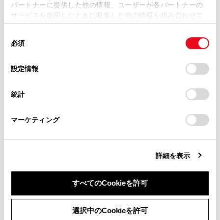
意し、通話は手短にしてください。
パートナーに提供した他の情報、ユーザーが各パートナーの
損害が生じても、弊社は一切責任を負いません。
サービスを使用したときに収集した他の情報を組み合わせて
掲載内容は予告なく変更、またはサービスを中止すること
使用することがあります。当ウェブサイトの使用を続行する
があります。
同
とCookie(クッキー)に同意したこととなります。
注意
必須
意
当サイト（取扱説明書）では、利便性向上のためにお客様
の
「すべてのCookieを許可」をクリックすることで、お客様の
の閲覧履歴、検索履歴を保持しています。削除を希望され
‍®
Bluetooth
機器をマルチメディアシステムに近づ
選
デバイスにすべてのCookie(クッキー)が保存されることに同
設定情報
る方は、当社のお客様相談窓口（0800-700-7700）までご
けて使用しないでください。近づけすぎると、音
択
意したことになります。Cookie(クッキー)のオプトアウト、
連絡ください。
設定の変更、同意を撤回したりするにあたっては、当社の
質が劣化したり、接続状態が悪化することがあり
統計
「
Cookie（クッキー）情報の取り扱いについて
お車に関するお問い合わせ・ご相談は
」をご覧くだ
ます。
さい。
https://toyota.jp/faq/?
携帯電話は車室内に放置しないでください。車室
マーケティング
site_domain=default#otoiawase
までお願いします。
内が高温のときに携帯電話が故障するおそれがあ
ります。
詳細を表示
ペースメーカーやその他の医療用電気機器をお使いの方
すべてのCookieを許可
は
‍®
同意しない
同意する
Bluetooth
通信時の電波について、次の点にご注意くだ
選択中のCookieを許可
さい。