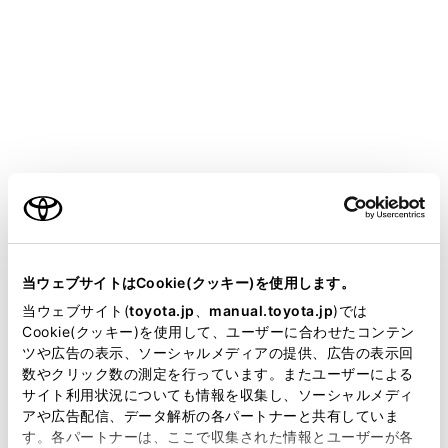
‍®
‍®
Bluetooth
接続している携帯電話で
Miracast
を
‍®
使用している場合は、
Bluetooth
オーディオの
‍®
音が出ないことがあります。
Miracast
を切断す
‍®
ると
Bluetooth
オーディオの音が出るようにな
ることがあります。
‍®
緊急通報中は、
Bluetooth
接続が切断されま
‍®
す。緊急通報終了後に切断された
Bluetooth
機
ご利用の条件
器が再接続されます。
当サイトには、全ての取扱説明書及び補足資料、正誤表等
が掲載されているわけではありません。
警告
当ウェブサイトはCookie(クッキー)を使用します。
掲載している取扱説明書はお客様の年式に合致しない場合
当ウェブサイト(
toyota.jp
、
manual.toyota.jp
)では
携帯電話をハンズフリー電話で使用する場合、安
があります。
Cookie(クッキー)を使用して、ユーザーに合わせたコンテン
全のため、運転者は運転中に携帯電話本体を操作
ツや広告の表示、ソーシャルメディアの提供、広告の表示回
取扱説明書は、弊社が著作権その他の知的財産権を保有し
数やクリック数の測定を行っています。またユーザーによる
しないでください。
ます。弊社の許可なく、取扱説明書の一部または全部を、
サイト利用状況についても情報を収集し、ソーシャルメディ
安全な場所に停車して電話をかけてください。運
複製、複写、改変もしくは配信等することはできません。
アや広告配信、データ解析の各パートナーと共有していま
転中に電話がかかってきたときは、安全運転に留
す。各パートナーは、ここで収集された情報とユーザーが各
当サイトの利用、または利用できなかったことにより万一