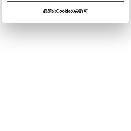
必須のCookieのみ許可
警告
‍®
Bluetooth
通信用の車両側アンテナはマルチメディア
システム内に内蔵されています。
植込み型心臓ペースメーカー、植込み型両心室ペーシ
ングパルスジェネレータおよび植込み型除細動器以外
の医療用電気機器を使用される場合は、電波による影
響について医師や医療用電気機器製造業者などに事前
に確認してください。電波により医療用電気機器の動
作に影響を与えるおそれがあります。
‍®
Bluetooth
オーディオと同時に使用するとき
‍®
Bluetooth
オーディオとハンズフリー電話とで異なる
‍®
Bluetooth
対応機器（携帯電話）を同時に使用すると