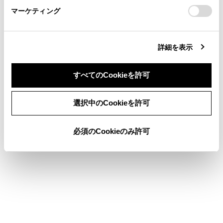
マーケティング
site_domain=default#otoiawase
までお願いします。
詳細を表示
合わせて見られているページ
すべてのCookieを許可
VICSについて
同意しない
同意する
目的地検索画面の見方
選択中のCookieを許可
地図を更新する
必須のCookieのみ許可
このページは役に立ちましたか？
はい
いいえ