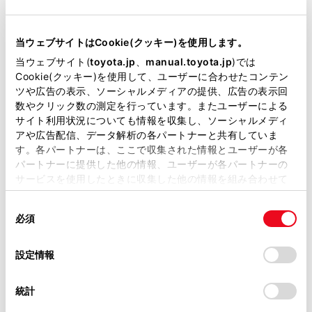
タッチするごとに表示する／しないが切りかわりま
当サイトには、全ての取扱説明書及び補足資料、正誤表等
す。
が掲載されているわけではありません。
当ウェブサイトはCookie(クッキー)を使用します。
[‍OK‍]
にタッチします。
掲載している取扱説明書はお客様の年式に合致しない場合
当ウェブサイト(
toyota.jp
、
manual.toyota.jp
)では
があります。
Cookie(クッキー)を使用して、ユーザーに合わせたコンテン
知識
ツや広告の表示、ソーシャルメディアの提供、広告の表示回
取扱説明書は、弊社が著作権その他の知的財産権を保有し
数やクリック数の測定を行っています。またユーザーによる
ます。弊社の許可なく、取扱説明書の一部または全部を、
サイト利用状況についても情報を収集し、ソーシャルメディ
ハイウェイモードでは、
[‍一般道‍]
に設定してい
複製、複写、改変もしくは配信等することはできません。
アや広告配信、データ解析の各パートナーと共有していま
るときでも、VICS・交通情報が表示されま
す。各パートナーは、ここで収集された情報とユーザーが各
当サイトの利用、または利用できなかったことにより万一
す。
パートナーに提供した他の情報、ユーザーが各パートナーの
損害が生じても、弊社は一切責任を負いません。
サービスを使用したときに収集した他の情報を組み合わせて
掲載内容は予告なく変更、またはサービスを中止すること
使用することがあります。当ウェブサイトの使用を続行する
があります。
関連リンク
同
とCookie(クッキー)に同意したこととなります。
必須
意
当サイト（取扱説明書）では、利便性向上のためにお客様
の
「すべてのCookieを許可」をクリックすることで、お客様の
ハイウェイモードについて
の閲覧履歴、検索履歴を保持しています。削除を希望され
選
デバイスにすべてのCookie(クッキー)が保存されることに同
設定情報
る方は、当社のお客様相談窓口（0800-700-7700）までご
択
意したことになります。Cookie(クッキー)のオプトアウト、
連絡ください。
設定の変更、同意を撤回したりするにあたっては、当社の
統計
「
Cookie（クッキー）情報の取り扱いについて
お車に関するお問い合わせ・ご相談は
」をご覧くだ
さい。
https://toyota.jp/faq/?