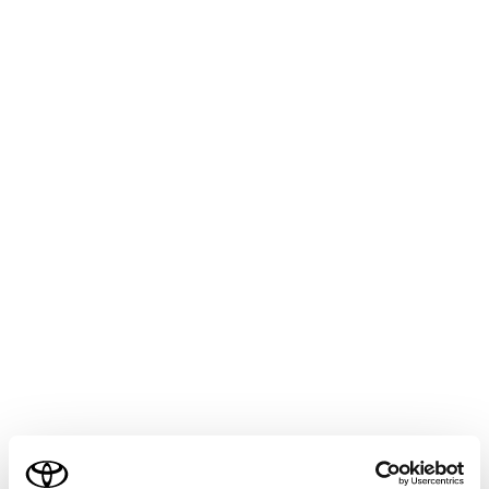
bZ4X
取扱説明書
マルチメディア
ナビゲーション
VICS・交通情報
VICS・交通情報を表示する道路
を設定する
地図画面上の交通情報を表示する道路を設定することが
できます。
メインメニューの
[‍
‍]
にタッチします。
[‍ナビゲーション‍]
にタッチします。
[‍地図表示‍]
にタッチします。
ご利用の条件
交通情報の
[‍道路種別の表示‍]
にタッチします。