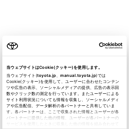
bZ4X
取扱説明書
マルチメディア
ETC の利用
エラーコードについて
エラーコードについて
ご利用の条件
当サイトには、全ての取扱説明書及び補足資料、正誤表等
が掲載されているわけではありません。
当ウェブサイトはCookie(クッキー)を使用します。
統一エラーコード一覧について
掲載している取扱説明書はお客様の年式に合致しない場合
当ウェブサイト(
toyota.jp
、
manual.toyota.jp
)では
があります。
Cookie(クッキー)を使用して、ユーザーに合わせたコンテン
ツや広告の表示、ソーシャルメディアの提供、広告の表示回
取扱説明書は、弊社が著作権その他の知的財産権を保有し
数やクリック数の測定を行っています。またユーザーによる
ます。弊社の許可なく、取扱説明書の一部または全部を、
サイト利用状況についても情報を収集し、ソーシャルメディ
複製、複写、改変もしくは配信等することはできません。
アや広告配信、データ解析の各パートナーと共有していま
す。各パートナーは、ここで収集された情報とユーザーが各
当サイトの利用、または利用できなかったことにより万一
パートナーに提供した他の情報、ユーザーが各パートナーの
損害が生じても、弊社は一切責任を負いません。
サービスを使用したときに収集した他の情報を組み合わせて
掲載内容は予告なく変更、またはサービスを中止すること