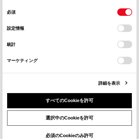
使用することがあります。当ウェブサイトの使用を続行する
合わせて見られているページ
があります。
同
とCookie(クッキー)に同意したこととなります。
必須
意
当サイト（取扱説明書）では、利便性向上のためにお客様
ETC2.0ユニットの使い方
の
「すべてのCookieを許可」をクリックすることで、お客様の
の閲覧履歴、検索履歴を保持しています。削除を希望され
選
デバイスにすべてのCookie(クッキー)が保存されることに同
設定情報
道路事業者からのお願い
る方は、当社のお客様相談窓口（0800-700-7700）までご
択
意したことになります。Cookie(クッキー)のオプトアウト、
連絡ください。
統一エラーコード一覧について
設定の変更、同意を撤回したりするにあたっては、当社の
統計
「
Cookie（クッキー）情報の取り扱いについて
お車に関するお問い合わせ・ご相談は
」をご覧くだ
さい。
https://toyota.jp/faq/?
マーケティング
site_domain=default#otoiawase
までお願いします。
このページは役に立ちましたか？
詳細を表示
はい
いいえ
すべてのCookieを許可
同意しない
同意する
選択中のCookieを許可
必須のCookieのみ許可
ブックマーク
あとで読む