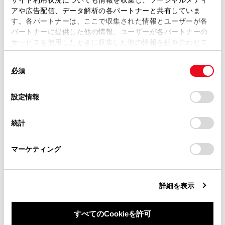
複製、複写、改変もしくは配信等することはできません。
アや広告配信、データ解析の各パートナーと共有していま
す。各パートナーは、ここで収集された情報とユーザーが各
当サイトの利用、または利用できなかったことにより万一
充電が完了したときの表示について
パートナーに提供した他の情報、ユーザーが各パートナーの
損害が生じても、弊社は一切責任を負いません。
サービスを使用したときに収集した他の情報を組み合わせて
掲載内容は予告なく変更、またはサービスを中止すること
使用することがあります。当ウェブサイトの使用を続行する
があります。
同
とCookie(クッキー)に同意したこととなります。
必須
意
当サイト（取扱説明書）では、利便性向上のためにお客様
の
「すべてのCookieを許可」をクリックすることで、お客様の
の閲覧履歴、検索履歴を保持しています。削除を希望され
選
デバイスにすべてのCookie(クッキー)が保存されることに同
設定情報
る方は、当社のお客様相談窓口（0800-700-7700）までご
択
意したことになります。Cookie(クッキー)のオプトアウト、
合わせて見られているページ
連絡ください。
設定の変更、同意を撤回したりするにあたっては、当社の
統計
「
Cookie（クッキー）情報の取り扱いについて
お車に関するお問い合わせ・ご相談は
」をご覧くだ
充電方法について
さい。
https://toyota.jp/faq/?
マーケティング
site_domain=default#otoiawase
までお願いします。
接続可能な外部電源について
マイルームモードを使う
詳細を表示
すべてのCookieを許可
このページは役に立ちましたか？