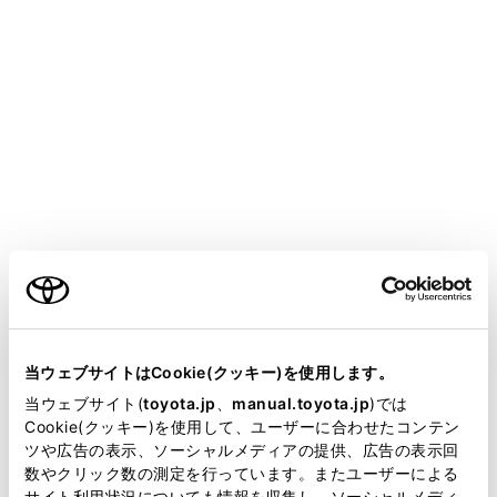
bZ4X
取扱説明書
EVシステム
EVシステムについて
走行可能距離について
メニュー
ご利用の条件
マルチインフォメーションディスプレイに表示される走
行可能距離は、現在どのくらい走行が可能かの目安を示
しており、表示の距離を実際に走行できない場合があり
当サイトには、全ての取扱説明書及び補足資料、正誤表等
ます。
が掲載されているわけではありません。
当ウェブサイトはCookie(クッキー)を使用します。
掲載している取扱説明書はお客様の年式に合致しない場合
当ウェブサイト(
toyota.jp
、
manual.toyota.jp
)では
があります。
Cookie(クッキー)を使用して、ユーザーに合わせたコンテン
表示値について
ツや広告の表示、ソーシャルメディアの提供、広告の表示回
取扱説明書は、弊社が著作権その他の知的財産権を保有し
数やクリック数の測定を行っています。またユーザーによる
ます。弊社の許可なく、取扱説明書の一部または全部を、
走行できる距離を伸ばすためのヒント
サイト利用状況についても情報を収集し、ソーシャルメディ