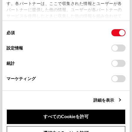
す。各パートナーは、ここで収集された情報とユーザーが各
当サイトの利用、または利用できなかったことにより万一
パートナーに提供した他の情報、ユーザーが各パートナーの
損害が生じても、弊社は一切責任を負いません。
サービスを使用したときに収集した他の情報を組み合わせて
掲載内容は予告なく変更、またはサービスを中止すること
使用することがあります。当ウェブサイトの使用を続行する
があります。
同
とCookie(クッキー)に同意したこととなります。
必須
意
当サイト（取扱説明書）では、利便性向上のためにお客様
ステアリングスイッチで操作する
の
「すべてのCookieを許可」をクリックすることで、お客様の
の閲覧履歴、検索履歴を保持しています。削除を希望され
[‍
‍]
スイッチ
選
デバイスにすべてのCookie(クッキー)が保存されることに同
設定情報
る方は、当社のお客様相談窓口（0800-700-7700）までご
択
意したことになります。Cookie(クッキー)のオプトアウト、
連絡ください。
オーディオの音量を調整します。押し続けると、連続し
設定の変更、同意を撤回したりするにあたっては、当社の
統計
て音量を調整できます。
「
Cookie（クッキー）情報の取り扱いについて
お車に関するお問い合わせ・ご相談は
」をご覧くだ
さい。
https://toyota.jp/faq/?
マーケティング
site_domain=default#otoiawase
までお願いします。
詳細を表示
すべてのCookieを許可
同意しない
同意する