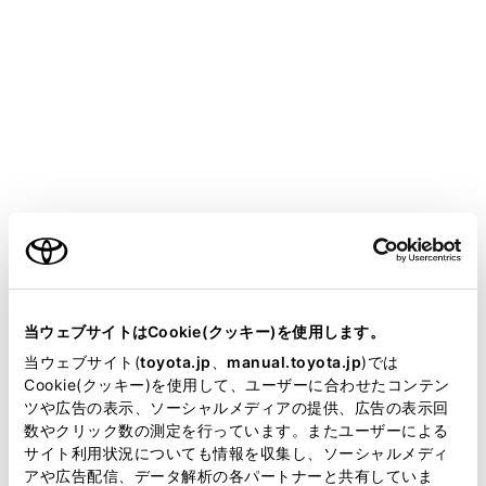
EV システムが停止した状態でマルチメディアシ
ステムを長時間使用しないでください。補機バッ
テリーがあがるおそれがあります。
安全運転に支障がないように適度な音量でお聞き
ください。
オーディオコントロールスイッチで操作する
ご利用の条件
[‍
‍]
スイッチを押すごとにオーディオのON/OFF が切
りかわります。
当サイトには、全ての取扱説明書及び補足資料、正誤表等
[‍VOL‍]
スイッチを押してオーディオの音量を調整しま
が掲載されているわけではありません。
当ウェブサイトはCookie(クッキー)を使用します。
す。
掲載している取扱説明書はお客様の年式に合致しない場合
当ウェブサイト(
toyota.jp
、
manual.toyota.jp
)では
があります。
Cookie(クッキー)を使用して、ユーザーに合わせたコンテン
ツや広告の表示、ソーシャルメディアの提供、広告の表示回
取扱説明書は、弊社が著作権その他の知的財産権を保有し
数やクリック数の測定を行っています。またユーザーによる
ます。弊社の許可なく、取扱説明書の一部または全部を、
サイト利用状況についても情報を収集し、ソーシャルメディ
複製、複写、改変もしくは配信等することはできません。
アや広告配信、データ解析の各パートナーと共有していま