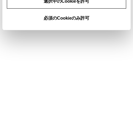
選択中のCookieを許可
必須のCookieのみ許可
合わせて見られているページ
地図画面表示
USB機器を接続する
音声で操作する
このページは役に立ちましたか？
はい
いいえ