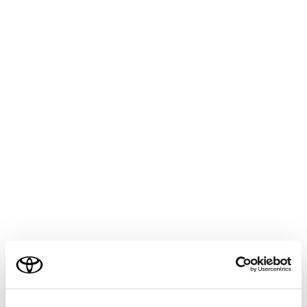
出発地点から目的地までの距離と所要時間、到着予
想時刻を表示します。
複数目的地を設定している場合、タッチすると各目
的地の到着予想時刻リストが表示されます。
目的地までに通るすべての有料道路の料金を表示し
ます。
初期設定ではETC料金が表示されます。ETC料金表
示設定をOFFにすると、ETCを使用しない料金表示
に切りかわります。
最初に一般道路から有料道路に入るICの名称を左
に、最後に有料道路から一般道路に出るICの名称を
右に表示します。入口および出口名を選択すること
でICを変更することができます。
ご利用の条件
ETC料金は通過予想時間を考慮して割引を計算した
料金が表示されますが、実際には運転状況や交通状
況により割引が適応されない場合があります。
当サイトには、全ての取扱説明書及び補足資料、正誤表等