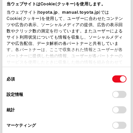
が掲載されているわけではありません。
ルートオプションを表示します。
当ウェブサイトはCookie(クッキー)を使用します。
掲載している取扱説明書はお客様の年式に合致しない場合
当ウェブサイト(
toyota.jp
、
manual.toyota.jp
)では
音声案内のミュート設定をします。
があります。
Cookie(クッキー)を使用して、ユーザーに合わせたコンテン
目的地の詳細情報を表示します。
ツや広告の表示、ソーシャルメディアの提供、広告の表示回
取扱説明書は、弊社が著作権その他の知的財産権を保有し
数やクリック数の測定を行っています。またユーザーによる
目的地設定した地点周辺の駐車場リストを表示しま
ます。弊社の許可なく、取扱説明書の一部または全部を、
サイト利用状況についても情報を収集し、ソーシャルメディ
す。
複製、複写、改変もしくは配信等することはできません。
アや広告配信、データ解析の各パートナーと共有していま
駐車場の料金が表示されます。
す。各パートナーは、ここで収集された情報とユーザーが各
当サイトの利用、または利用できなかったことにより万一
パートナーに提供した他の情報、ユーザーが各パートナーの
損害が生じても、弊社は一切責任を負いません。
駐車時間を設定すると、現在の時刻からの駐車
サービスを使用したときに収集した他の情報を組み合わせて
時間を考慮した駐車料金が表示されます。
掲載内容は予告なく変更、またはサービスを中止すること
使用することがあります。当ウェブサイトの使用を続行する
があります。
同
駐車時間の設定は1時間～24時間までの1時間
とCookie(クッキー)に同意したこととなります。
必須
意
単位で設定できます。
当サイト（取扱説明書）では、利便性向上のためにお客様
の
「すべてのCookieを許可」をクリックすることで、お客様の
の閲覧履歴、検索履歴を保持しています。削除を希望され
駐車料金情報がない場合は表示されません。
選
デバイスにすべてのCookie(クッキー)が保存されることに同
設定情報
る方は、当社のお客様相談窓口（0800-700-7700）までご
択
意したことになります。Cookie(クッキー)のオプトアウト、
料金は予告なく変更となる場合があります。実
連絡ください。
設定の変更、同意を撤回したりするにあたっては、当社の
際の駐車場看板をご確認ください。
統計
「
Cookie（クッキー）情報の取り扱いについて
お車に関するお問い合わせ・ご相談は
」をご覧くだ
さい。
駐車時料金が1万円以上かかる場合、「1万円
https://toyota.jp/faq/?
マーケティング
site_domain=default#otoiawase
までお願いします。
～」と表示されます。