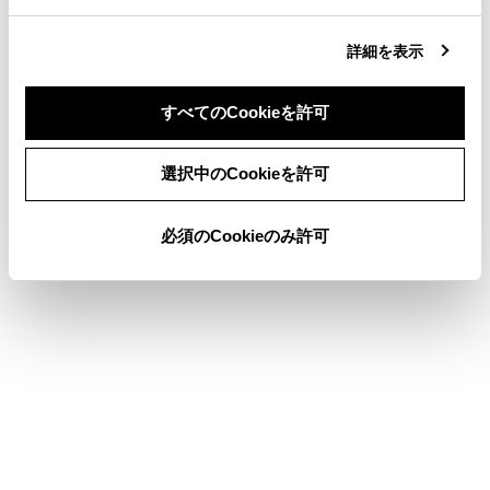
ルート情報を表示します。
詳細を表示
条件の異なるルートに変更できます。
目的地案内を開始します。長押しすると目的地案内
すべてのCookieを許可
のデモを開始します。
同意しない
同意する
施設を目的地に設定した場合は、営業時間などが表示
選択中のCookieを許可
される場合があります。
目的地への到着予想時刻が定休日や営業時間外のと
必須のCookieのみ許可
き、案内を開始するか確認されます。
目的地の営業時間・定休日は実際と異なる場合があ
ります。
目的地が高速道路や有料道路上に近い、橋やトンネ
ル、線路などに近いとき、高速道路上やその周辺に変
更するかを確認する通知が表示されます。
関連リンク