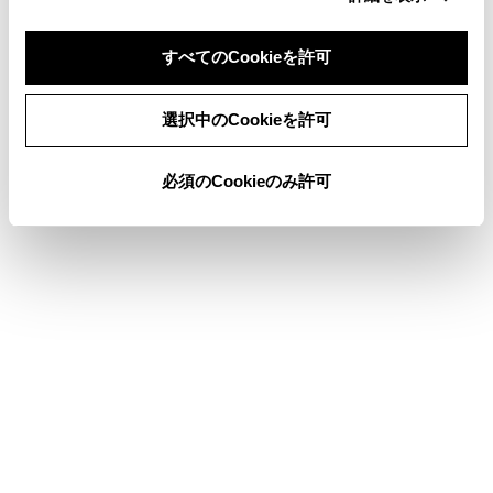
お問合せ先一覧
すべてのCookieを許可
同意しない
同意する
選択中のCookieを許可
このページは役に立ちましたか？
必須のCookieのみ許可
はい
いいえ
ブックマーク
あとで読む
個人情報の取扱いについて
サイト利用について