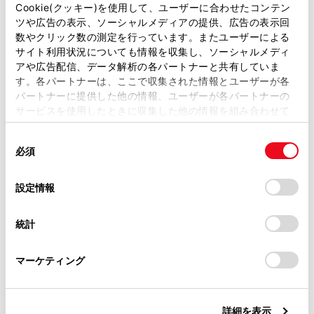
があります。
Cookie(クッキー)を使用して、ユーザーに合わせたコンテン
ETCゲート（入口・出口／精算用）の通過につ
ツや広告の表示、ソーシャルメディアの提供、広告の表示回
いて
取扱説明書は、弊社が著作権その他の知的財産権を保有し
数やクリック数の測定を行っています。またユーザーによる
ます。弊社の許可なく、取扱説明書の一部または全部を、
サイト利用状況についても情報を収集し、ソーシャルメディ
複製、複写、改変もしくは配信等することはできません。
利用履歴を確認する
アや広告配信、データ解析の各パートナーと共有していま
す。各パートナーは、ここで収集された情報とユーザーが各
当サイトの利用、または利用できなかったことにより万一
パートナーに提供した他の情報、ユーザーが各パートナーの
損害が生じても、弊社は一切責任を負いません。
音量を調整する
サービスを使用したときに収集した他の情報を組み合わせて
掲載内容は予告なく変更、またはサービスを中止すること
使用することがあります。当ウェブサイトの使用を続行する
があります。
同
セットアップ情報を確認する
とCookie(クッキー)に同意したこととなります。
必須
意
当サイト（取扱説明書）では、利便性向上のためにお客様
の
「すべてのCookieを許可」をクリックすることで、お客様の
の閲覧履歴、検索履歴を保持しています。削除を希望され
選
デバイスにすべてのCookie(クッキー)が保存されることに同
設定情報
る方は、当社のお客様相談窓口（0800-700-7700）までご
択
意したことになります。Cookie(クッキー)のオプトアウト、
連絡ください。
設定の変更、同意を撤回したりするにあたっては、当社の
統計
「
Cookie（クッキー）情報の取り扱いについて
お車に関するお問い合わせ・ご相談は
」をご覧くだ
さい。
https://toyota.jp/faq/?
合わせて見られているページ
マーケティング
site_domain=default#otoiawase
までお願いします。
道路事業者からのお願い
詳細を表示
統一エラーコード一覧について