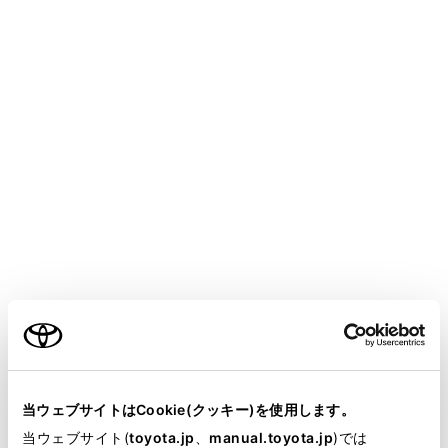
bZ4X
取扱説明書
マルチメディア
ETC の利用
ETC の操作
ETC2.0ユニットの使い方
メニュー
ETC2.0 ユニットについて
ご利用の条件
ETC カードを挿入する
当サイトには、全ての取扱説明書及び補足資料、正誤表等
が掲載されているわけではありません。
ETC カードを抜く
当ウェブサイトはCookie(クッキー)を使用します。
掲載している取扱説明書はお客様の年式に合致しない場合
当ウェブサイト(
toyota.jp
、
manual.toyota.jp
)では