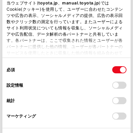
掲載している取扱説明書はお客様の年式に合致しない場合
当ウェブサイト(
toyota.jp
、
manual.toyota.jp
)では
があります。
Cookie(クッキー)を使用して、ユーザーに合わせたコンテン
ツや広告の表示、ソーシャルメディアの提供、広告の表示回
取扱説明書は、弊社が著作権その他の知的財産権を保有し
数やクリック数の測定を行っています。またユーザーによる
一時停止案内を設定する
ます。弊社の許可なく、取扱説明書の一部または全部を、
サイト利用状況についても情報を収集し、ソーシャルメディ
複製、複写、改変もしくは配信等することはできません。
アや広告配信、データ解析の各パートナーと共有していま
逆走注意案内を設定する
す。各パートナーは、ここで収集された情報とユーザーが各
当サイトの利用、または利用できなかったことにより万一
パートナーに提供した他の情報、ユーザーが各パートナーの
損害が生じても、弊社は一切責任を負いません。
サービスを使用したときに収集した他の情報を組み合わせて
道路形状案内を設定する
掲載内容は予告なく変更、またはサービスを中止すること
使用することがあります。当ウェブサイトの使用を続行する
があります。
同
とCookie(クッキー)に同意したこととなります。
必須
意
事故多発地点案内を設定する
当サイト（取扱説明書）では、利便性向上のためにお客様
の
「すべてのCookieを許可」をクリックすることで、お客様の
の閲覧履歴、検索履歴を保持しています。削除を希望され
選
デバイスにすべてのCookie(クッキー)が保存されることに同
設定情報
る方は、当社のお客様相談窓口（0800-700-7700）までご
択
意したことになります。Cookie(クッキー)のオプトアウト、
連絡ください。
設定の変更、同意を撤回したりするにあたっては、当社の
統計
「
Cookie（クッキー）情報の取り扱いについて
お車に関するお問い合わせ・ご相談は
」をご覧くだ
さい。
https://toyota.jp/faq/?
マーケティング
site_domain=default#otoiawase
までお願いします。
合わせて見られているページ