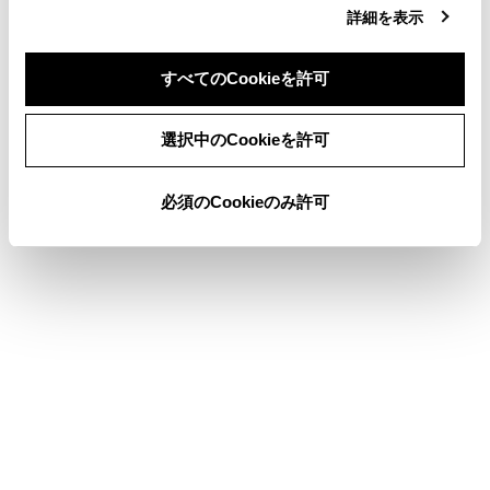
ドライバーの特定方法を設定する
詳細を表示
その他設定
すべてのCookieを許可
ドライバーを登録する
同意しない
同意する
選択中のCookieを許可
このページは役に立ちましたか？
必須のCookieのみ許可
はい
いいえ
ブックマーク
あとで読む
個人情報の取扱いについて