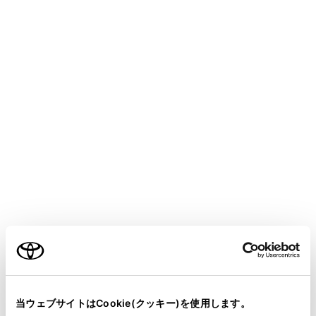
bZ4X
取扱説明書
マルチメディア
各種設定および登録
ナビゲーション設定
走行支援の設定
メニュー
走行支援の設定では、運転中に注意する地点の案内につ
いて設定することができます。
警告
ご利用の条件
走行支援設定の案内は、あくまでも補助機能です。案
内を過信せず、常に道路標識／標示や道路状況に注意
当サイトには、全ての取扱説明書及び補足資料、正誤表等
し、安全運転に心がけてください。
が掲載されているわけではありません。
当ウェブサイトはCookie(クッキー)を使用します。