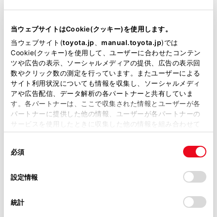
当サイトには、全ての取扱説明書及び補足資料、正誤表等
が掲載されているわけではありません。
当ウェブサイトはCookie(クッキー)を使用します。
掲載している取扱説明書はお客様の年式に合致しない場合
「‍プライバシー‍」
当ウェブサイト(
toyota.jp
、
manual.toyota.jp
)では
があります。
Cookie(クッキー)を使用して、ユーザーに合わせたコンテン
ツや広告の表示、ソーシャルメディアの提供、広告の表示回
取扱説明書は、弊社が著作権その他の知的財産権を保有し
[‍セキュリティロック‍]
数やクリック数の測定を行っています。またユーザーによる
ます。弊社の許可なく、取扱説明書の一部または全部を、
サイト利用状況についても情報を収集し、ソーシャルメディ
複製、複写、改変もしくは配信等することはできません。
アや広告配信、データ解析の各パートナーと共有していま
す。各パートナーは、ここで収集された情報とユーザーが各
当サイトの利用、または利用できなかったことにより万一
パートナーに提供した他の情報、ユーザーが各パートナーの
損害が生じても、弊社は一切責任を負いません。
サービスを使用したときに収集した他の情報を組み合わせて
掲載内容は予告なく変更、またはサービスを中止すること
使用することがあります。当ウェブサイトの使用を続行する
[‍セキュリティロックのパスワードを初期化‍]
があります。
同
とCookie(クッキー)に同意したこととなります。
必須
意
当サイト（取扱説明書）では、利便性向上のためにお客様
[‍全ての情報を初期化‍]
の
「すべてのCookieを許可」をクリックすることで、お客様の
の閲覧履歴、検索履歴を保持しています。削除を希望され
選
デバイスにすべてのCookie(クッキー)が保存されることに同
設定情報
る方は、当社のお客様相談窓口（0800-700-7700）までご
択
意したことになります。Cookie(クッキー)のオプトアウト、
連絡ください。
設定の変更、同意を撤回したりするにあたっては、当社の
統計
「
Cookie（クッキー）情報の取り扱いについて
お車に関するお問い合わせ・ご相談は
」をご覧くだ
知識
さい。
https://toyota.jp/faq/?