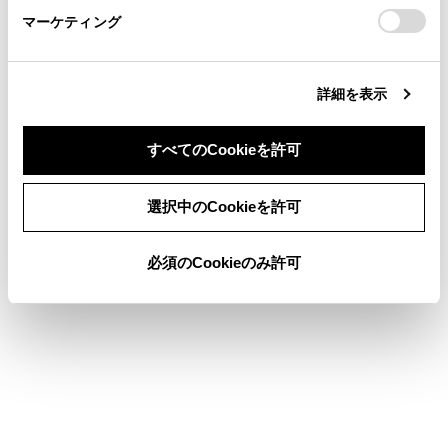
マーケティング
site_domain=default#otoiawase
までお願いします。
すべての情報を初期化したあとは、しばら
く通信できないことがあります。通信でき
ない場合には、システムの再起動を実施し
詳細を表示
てください。
システムを初期化した場合、データを初期
すべてのCookieを許可
化前の状態に戻すことはできません。
同意しない
同意する
選択中のCookieを許可
関連リンク
必須のCookieのみ許可
システムを再起動する
セキュリティロックを設定する