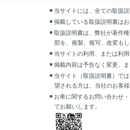
https://i
車両情報
当サイトには、全ての取扱説
こんなときは
QR コード
掲載している取扱説明書はお
ブックマーク
取扱説明書は、弊社が著作権
あとで読む
部を、複製、複写、改変もし
PDFで見る
当サイトの利用、または利用
車両
掲載内容は予告なく変更、ま
マルチメディア
当サイト（取扱説明書）では
Android OS
画面表示設定
望される方は、当社のお客様相談
URL：
https://pl
個人情報の取扱いについて
お車に関するお問い合わせ・
サイト利用について
でお願いします。
QR コード
お問い合わせ