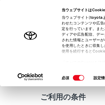
CENTURY 2025.06～
取扱説明
当ウェブサイトはCooki
マルチメディア
当ウェブサイト(
toyota.
ホーム
わせたコンテンツや広告
ドライ
定を行っています。また
はじめに
ディアや広告配信、デー
された情報とユーザーが
安全・安心のために
を使用したときに収集し
プラグインハイブリッドシステム
使用を続行するとCook
走行に関する情報表示
スマートフォ
「すべてのCookieを
転送し、閲覧
運転する前に
ー)が保存されることに同
運転
本書では、ド
更、同意を撤回したりす
同
必須
設定情
室内装備・機能
て
」をご覧ください。
アプリをお使
意
ずご覧の上、
マルチメディア
の
お手入れのしかた
選
iOS
ご利用の条件
択
万一の場合には
URL：