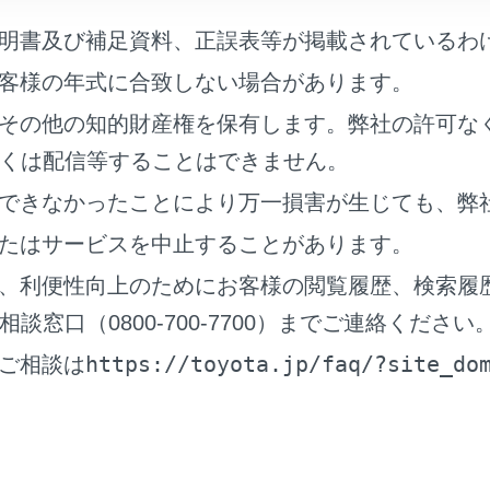
tunes.apple.com/jp/app/id1575315167?mt=8
明書及び補足資料、正誤表等が掲載されているわ
：
客様の年式に合致しない場合があります。
その他の知的財産権を保有します。弊社の許可な
くは配信等することはできません。
できなかったことにより万一損害が生じても、弊
たはサービスを中止することがあります。
、利便性向上のためにお客様の閲覧履歴、検索履
窓口（0800-700-7700）までご連絡ください
ay.google.com/store/apps/details?id=jp.co.toyota.driverecordervi
https://toyota.jp/faq/?site_do
ご相談は
：