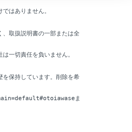
けではありません。
く、取扱説明書の一部または全
社は一切責任を負いません。
歴を保持しています。削除を希
。
ewer
main=default#otoiawase
ま