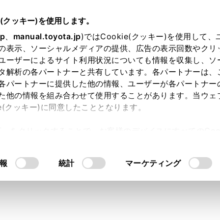
書
e(クッキー)を使用します。
ドライブレコーダー
ドライブレコーダー
jp
、
manual.toyota.jp
)ではCookie(クッキー)を使用して
の表示、ソーシャルメディアの提供、広告の表示回数やクリ
ブレコーダーアプリ
ユーザーによるサイト利用状況についても情報を収集し、ソ
タ解析の各パートナーと共有しています。各パートナーは、
各パートナーに提供した他の情報、ユーザーが各パートナー
た他の情報を組み合わせて使用することがあります。当ウェ
ie(クッキー)に同意したこととなります。
ンに専用のドライブレコーダーアプリをインストールすること
許可」をクリックすることで、お客様のデバイスにすべてのCook
することができます。
意したことになります。Cookie(クッキー)のオプトアウト
ライブレコーダーアプリについての基本的な情報のみを記載し
るにあたっては、当社の「
Cookie（クッキー）情報の取り
報
統計
マーケティング
いいただく上での注意事項や、アプリの操作方法などについて
正しくご使用ください。ドライブレコーダーアプリは次のURL