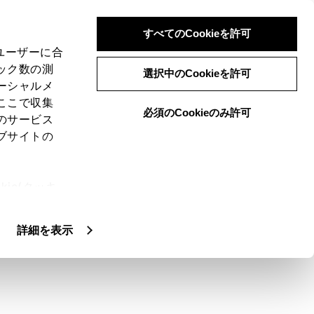
すべてのCookieを許可
、ユーザーに合
ック数の測
選択中のCookieを許可
ーシャルメ
ここで収集
必須のCookieのみ許可
のサービス
ブサイトの
で、撮影した映像を車両からスマートフォンに
ie(クッキ
、設定の変
ています。
扱いについ
詳細を表示
は、ドライブレコーダーアプリ内のヘルプを必
 からダウンロードできます。