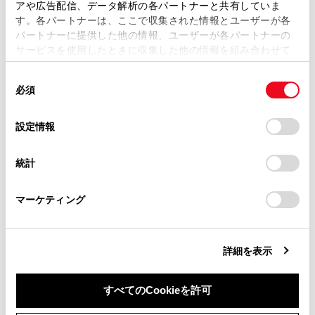
アや広告配信、データ解析の各パートナーと共有していま
す。各パートナーは、ここで収集された情報とユーザーが各
当サイトの利用、または利用できなかったことにより万一
パートナーに提供した他の情報、ユーザーが各パートナーの
損害が生じても、弊社は一切責任を負いません。
サービスを使用したときに収集した他の情報を組み合わせて
掲載内容は予告なく変更、またはサービスを中止すること
使用することがあります。当ウェブサイトの使用を続行する
があります。
同
とCookie(クッキー)に同意したこととなります。
必須
意
当サイト（取扱説明書）では、利便性向上のためにお客様
の
「すべてのCookieを許可」をクリックすることで、お客様の
の閲覧履歴、検索履歴を保持しています。削除を希望され
選
デバイスにすべてのCookie(クッキー)が保存されることに同
設定情報
る方は、当社のお客様相談窓口（0800-700-7700）までご
合わせて見られているページ
択
意したことになります。Cookie(クッキー)のオプトアウト、
連絡ください。
設定の変更、同意を撤回したりするにあたっては、当社の
統計
Wi-Fi Hotspotに接続する
「
Cookie（クッキー）情報の取り扱いについて
お車に関するお問い合わせ・ご相談は
」をご覧くだ
さい。
https://toyota.jp/faq/?
Bluetooth®機器との接続
マーケティング
site_domain=default#otoiawase
までお願いします。
登録済みスマートフォンでApple CarPlayを使用する
詳細を表示
このページは役に立ちましたか？
すべてのCookieを許可