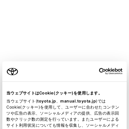
CENTURY 2025.06～
取扱説明書
ア
スマートフォンや通信機器の接続
Apple CarPlay/Android Autoの使い方
Apple CarPlay/Android Autoの
使い方
ご利用の条件
Apple CarPlay/Android Auto使用上の留意事項
当サイトには、全ての取扱説明書及び補足資料、正誤表等
未登録のスマートフォンでApple CarPlayを使用する
が掲載されているわけではありません。
当ウェブサイトはCookie(クッキー)を使用します。
登録済みスマートフォンでApple CarPlayを使用する
掲載している取扱説明書はお客様の年式に合致しない場合
当ウェブサイト(
toyota.jp
、
manual.toyota.jp
)では
があります。
Cookie(クッキー)を使用して、ユーザーに合わせたコンテン
Android Autoを使用する
ツや広告の表示、ソーシャルメディアの提供、広告の表示回
取扱説明書は、弊社が著作権その他の知的財産権を保有し
Apple CarPlay/Android Autoが故障したとお考えになる前
数やクリック数の測定を行っています。またユーザーによる
ます。弊社の許可なく、取扱説明書の一部または全部を、
に
サイト利用状況についても情報を収集し、ソーシャルメディ
複製、複写、改変もしくは配信等することはできません。