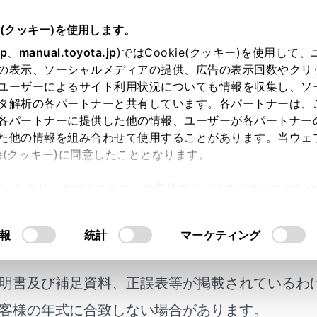
書
e(クッキー)を使用します。
ETC の利用
ETCの情報表示
jp
、
manual.toyota.jp
)ではCookie(クッキー)を使用して
の表示、ソーシャルメディアの提供、広告の表示回数やクリ
画面の操作
ユーザーによるサイト利用状況についても情報を収集し、ソ
タ解析の各パートナーと共有しています。各パートナーは、
各パートナーに提供した他の情報、ユーザーが各パートナー
た他の情報を組み合わせて使用することがあります。当ウェ
ie(クッキー)に同意したこととなります。
ニューの
[‍
‍]
にタッチします。
許可」をクリックすることで、お客様のデバイスにすべてのCook
タッチします。
意したことになります。Cookie(クッキー)のオプトアウト
るにあたっては、当社の「
Cookie（クッキー）情報の取り
目にタッチします。
報
統計
マーケティング
明書及び補足資料、正誤表等が掲載されているわ
客様の年式に合致しない場合があります。