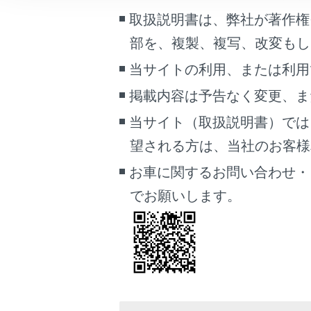
車両情報
取扱説明書は、弊社が著作権
こんなときは
部を、複製、複写、改変もし
当サイトの利用、または利用
ブックマーク
あとで読む
掲載内容は予告なく変更、ま
当サイト（取扱説明書）では
PDFで見る
車両
望される方は、当社のお客様相談
ETCステ
マルチメディア
お車に関するお問い合わせ・
ETC利用
画面表示設定
でお願いします。
個人情報の取扱いについて
ETC2.
サイト利用について
お問い合わせ
統一エラ