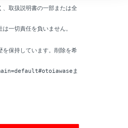
く、取扱説明書の一部または全
社は一切責任を負いません。
歴を保持しています。削除を希
。
main=default#otoiawase
ま