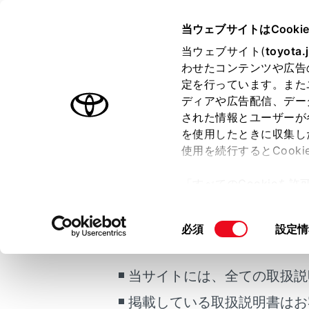
CENTURY 2025.06～
取扱説明
当ウェブサイトはCooki
マルチメディア
当ウェブサイト(
toyota.
ホーム
わせたコンテンツや広告
ETC
定を行っています。また
はじめに
ディアや広告配信、デー
された情報とユーザーが
安全・安心のために
メニュー
を使用したときに収集し
プラグインハイブリッドシステム
使用を続行するとCook
走行に関する情報表示
メインメ
「すべてのCookieを
運転する前に
[‍ETC‍]
に
ー)が保存されることに同
運転
更、同意を撤回したりす
希望の項
ご利用の条件
同
必須
設定情
室内装備・機能
て
」をご覧ください。
意
マルチメディア
の
当サイトには、全ての取扱説
お手入れのしかた
選
択
万一の場合には
掲載している取扱説明書はお