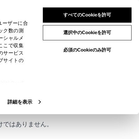
すべてのCookieを許可
、ユーザーに合
ック数の測
選択中のCookieを許可
ーシャルメ
ここで収集
必須のCookieのみ許可
のサービス
ブサイトの
ie(クッキ
、設定の変
扱いについ
詳細を表示
けではありません。