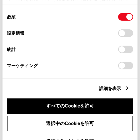
掲載内容は予告なく変更、またはサービスを中止すること
使用することがあります。当ウェブサイトの使用を続行する
があります。
同
とCookie(クッキー)に同意したこととなります。
合わせて見られているページ
必須
意
当サイト（取扱説明書）では、利便性向上のためにお客様
の
「すべてのCookieを許可」をクリックすることで、お客様の
の閲覧履歴、検索履歴を保持しています。削除を希望され
地上デジタルテレビを視聴する
選
デバイスにすべてのCookie(クッキー)が保存されることに同
設定情報
る方は、当社のお客様相談窓口（0800-700-7700）までご
択
意したことになります。Cookie(クッキー)のオプトアウト、
地上デジタルテレビの視聴についての留意事項
連絡ください。
設定の変更、同意を撤回したりするにあたっては、当社の
統計
USBメモリーの音楽ファイルを再生する
「
Cookie（クッキー）情報の取り扱いについて
お車に関するお問い合わせ・ご相談は
」をご覧くだ
さい。
https://toyota.jp/faq/?
マーケティング
site_domain=default#otoiawase
までお願いします。
このページは役に立ちましたか？
詳細を表示
はい
いいえ
すべてのCookieを許可
同意しない
同意する
選択中のCookieを許可