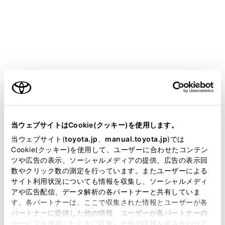
CENTURY 2025.06～
取扱説明書
®
マルチメディア
オーディオシステム
Bluetooth
オーディオの操作
®
Bluetooth
オーディオの操作
ご利用の条件
当サイトには、全ての取扱説明書及び補足資料、正誤表等
が掲載されているわけではありません。
当ウェブサイトはCookie(クッキー)を使用します。
Bluetooth®オーディオの再生についての留意事項
掲載している取扱説明書はお客様の年式に合致しない場合
当ウェブサイト(
toyota.jp
、
manual.toyota.jp
)では
Bluetooth®オーディオを再生する
があります。
Cookie(クッキー)を使用して、ユーザーに合わせたコンテン
ツや広告の表示、ソーシャルメディアの提供、広告の表示回
取扱説明書は、弊社が著作権その他の知的財産権を保有し
数やクリック数の測定を行っています。またユーザーによる
ます。弊社の許可なく、取扱説明書の一部または全部を、
サイト利用状況についても情報を収集し、ソーシャルメディ
複製、複写、改変もしくは配信等することはできません。
アや広告配信、データ解析の各パートナーと共有していま
す。各パートナーは、ここで収集された情報とユーザーが各
当サイトの利用、または利用できなかったことにより万一
パートナーに提供した他の情報、ユーザーが各パートナーの
損害が生じても、弊社は一切責任を負いません。
サービスを使用したときに収集した他の情報を組み合わせて