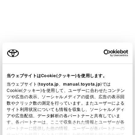
CENTURY 2025.06～
取扱説明書
マルチメディア
ナビゲーション
目的地の検索
スマートフォンから目的地を設
定する
ご利用の条件
当サイトには、全ての取扱説明書及び補足資料、正誤表等
が掲載されているわけではありません。
当ウェブサイトはCookie(クッキー)を使用します。
掲載している取扱説明書はお客様の年式に合致しない場合
当ウェブサイト(
toyota.jp
、
manual.toyota.jp
)では
があります。
Cookie(クッキー)を使用して、ユーザーに合わせたコンテン
ツや広告の表示、ソーシャルメディアの提供、広告の表示回
NaviConについて
取扱説明書は、弊社が著作権その他の知的財産権を保有し
数やクリック数の測定を行っています。またユーザーによる
ます。弊社の許可なく、取扱説明書の一部または全部を、
サイト利用状況についても情報を収集し、ソーシャルメディ
複製、複写、改変もしくは配信等することはできません。
アや広告配信、データ解析の各パートナーと共有していま
す。各パートナーは、ここで収集された情報とユーザーが各
当サイトの利用、または利用できなかったことにより万一
パートナーに提供した他の情報、ユーザーが各パートナーの
損害が生じても、弊社は一切責任を負いません。
サービスを使用したときに収集した他の情報を組み合わせて