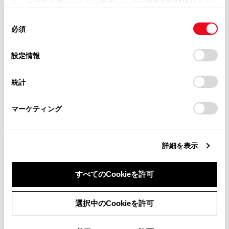
掲載内容は予告なく変更、またはサービスを中止すること
使用することがあります。当ウェブサイトの使用を続行する
があります。
同
とCookie(クッキー)に同意したこととなります。
合わせて見られているページ
必須
意
当サイト（取扱説明書）では、利便性向上のためにお客様
の
「すべてのCookieを許可」をクリックすることで、お客様の
の閲覧履歴、検索履歴を保持しています。削除を希望され
VICSについて
選
デバイスにすべてのCookie(クッキー)が保存されることに同
設定情報
る方は、当社のお客様相談窓口（0800-700-7700）までご
択
意したことになります。Cookie(クッキー)のオプトアウト、
TSPSサービスについて
連絡ください。
設定の変更、同意を撤回したりするにあたっては、当社の
統計
地図を更新する
「
Cookie（クッキー）情報の取り扱いについて
お車に関するお問い合わせ・ご相談は
」をご覧くだ
さい。
https://toyota.jp/faq/?
マーケティング
site_domain=default#otoiawase
までお願いします。
このページは役に立ちましたか？
詳細を表示
はい
いいえ
すべてのCookieを許可
同意しない
同意する
選択中のCookieを許可