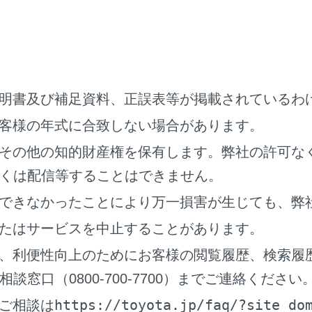
上記をすべて確認し
Autoを接続
ンでYouTubeを再生したときに、動画が表示
Apple CarP
明書及び補足資料、正誤表等が掲載されているわ
ことはできま
客様の年式に合致しない場合があります。
その他の知的財産権を保有します。弊社の許可な
されない。
マルチメディ
が小さい可能
くは配信等することはできません。
音量を上げて
できなかったことにより万一損害が生じても、弊
たはサービスを中止することがあります。
Appleがサポ
いる、またはGo
、利便性向上のためにお客様の閲覧履歴、検索履
Autoに使用
窓口（0800-700-7700）までご連絡ください
ウザから音楽
な音声が出力
https://toyota.jp/faq/?site_do
ご相談は