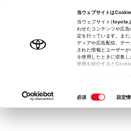
CENTURY 2025.06～
取扱説明
当ウェブサイトはCooki
マルチメディア
当ウェブサイト(
toyota.
ホーム
わせたコンテンツや広告
Appl
定を行っています。また
に
はじめに
ディアや広告配信、デー
された情報とユーザーが
安全・安心のために
を使用したときに収集し
プラグインハイブリッドシステム
使用を続行するとCook
走行に関する情報表示
「すべてのCookieを
運転する前に
Apple Car
ー)が保存されることに同
運転
更、同意を撤回したりす
同
必須
設定情
室内装備・機能
て
」をご覧ください。
意
マルチメディア
の
Apple CarP
お手入れのしかた
選
択
万一の場合には