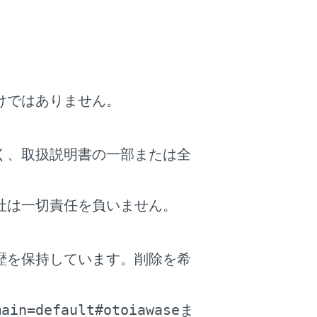
たあとに、Apple CarPlay/Android
してください。
lay/Android Autoは、YouTube動画を表示する
けではありません。
せん。
く、取扱説明書の一部または全
アシステムがミュートになっているか、音量
性があります。マルチメディアシステム側の
ください。
社は一切責任を負いません。
ートするアプリがApple CarPlayに使用されて
ogle™がサポートするアプリがAndroid
歴を保持しています。削除を希
されていることを確認してください。Webブラ
。
を再生すると、音声が出力されないか、適切
されない場合があります。
main=default#otoiawase
ま