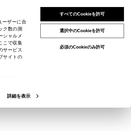
すべてのCookieを許可
、ユーザーに合
ック数の測
oが故障したとお考えになる前
選択中のCookieを許可
ーシャルメ
ここで収集
必須のCookieのみ許可
のサービス
ブサイトの
ie(クッキ
い。
、設定の変
扱いについ
詳細を表示
処置
ォンがApple CarPlay/Android Autoを
いるか確認してください。