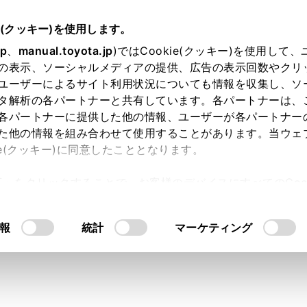
書
e(クッキー)を使用します。
スマートフォンや通信機器の接続
Apple CarPlay/Android Autoの使い方
jp
、
manual.toyota.jp
)ではCookie(クッキー)を使用して
の表示、ソーシャルメディアの提供、広告の表示回数やクリ
e CarPlay/Android Aut
ユーザーによるサイト利用状況についても情報を収集し、ソ
タ解析の各パートナーと共有しています。各パートナーは、
各パートナーに提供した他の情報、ユーザーが各パートナー
た他の情報を組み合わせて使用することがあります。当ウェ
ie(クッキー)に同意したこととなります。
許可」をクリックすることで、お客様のデバイスにすべてのCook
Play/Android Autoでお困りの際は、まず次の表を確認してくださ
意したことになります。Cookie(クッキー)のオプトアウト
るにあたっては、当社の「
Cookie（クッキー）情報の取り
症状
報
統計
マーケティング
lay/Android Autoが起動しない。
接続するスマートフ
サポートして