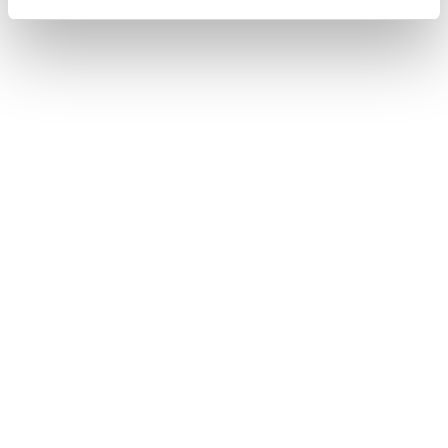
データ通信に関する留意事項
T-Connectを利用する
リモートメンテナンスサービスについて
このページは役に立ちましたか？
はい
いいえ
ブックマーク
あとで読む