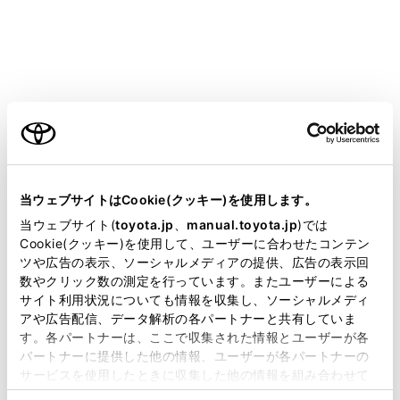
通話で確認）
手動保守点検後、ヘルプネットスイッチパネルの緑
の表示灯が点灯していることを確かめる。
ヘルプネットスイッチパネルの緑の表示灯が点灯し
ご利用の条件
ないときは、再度、手動保守点検をしてください。
警告
当サイトには、全ての取扱説明書及び補足資料、正誤表等
が掲載されているわけではありません。
以下のように、関連機器が正常に動作しない
当ウェブサイトはCookie(クッキー)を使用します。
とき、緊急時にヘルプネットセンターへ正し
掲載している取扱説明書はお客様の年式に合致しない場合
当ウェブサイト(
toyota.jp
、
manual.toyota.jp
)では
い情報が伝わらず、救援困難となる可能性が
があります。
Cookie(クッキー)を使用して、ユーザーに合わせたコンテン
ツや広告の表示、ソーシャルメディアの提供、広告の表示回
あります。
取扱説明書は、弊社が著作権その他の知的財産権を保有し
数やクリック数の測定を行っています。またユーザーによる
ます。弊社の許可なく、取扱説明書の一部または全部を、
通信が始まらない。
サイト利用状況についても情報を収集し、ソーシャルメディ
複製、複写、改変もしくは配信等することはできません。
アや広告配信、データ解析の各パートナーと共有していま
通報位置とヘルプネットセンターの位置表
す。各パートナーは、ここで収集された情報とユーザーが各
当サイトの利用、または利用できなかったことにより万一
示が違う。
パートナーに提供した他の情報、ユーザーが各パートナーの
損害が生じても、弊社は一切責任を負いません。
サービスを使用したときに収集した他の情報を組み合わせて
通話できない。
掲載内容は予告なく変更、またはサービスを中止すること
使用することがあります。当ウェブサイトの使用を続行する