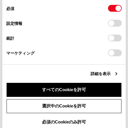
があります。
同
とCookie(クッキー)に同意したこととなります。
手動保守点検後、ヘルプネットスイッチパネ
必須
意
当サイト（取扱説明書）では、利便性向上のためにお客様
ルの緑の表示灯が点灯しないとき、緊急通報
の
「すべてのCookieを許可」をクリックすることで、お客様の
の閲覧履歴、検索履歴を保持しています。削除を希望され
は動作しません。表示灯が正常に点灯しない
選
デバイスにすべてのCookie(クッキー)が保存されることに同
設定情報
る方は、当社のお客様相談窓口（0800-700-7700）までご
ときは、トヨタ販売店にご相談ください。
択
意したことになります。Cookie(クッキー)のオプトアウト、
連絡ください。
設定の変更、同意を撤回したりするにあたっては、当社の
統計
「
Cookie（クッキー）情報の取り扱いについて
お車に関するお問い合わせ・ご相談は
」をご覧くだ
さい。
https://toyota.jp/faq/?
関連リンク
マーケティング
site_domain=default#otoiawase
までお願いします。
手動保守点検を実施する
詳細を表示
すべてのCookieを許可
同意しない
同意する
選択中のCookieを許可
必須のCookieのみ許可
合わせて見られているページ