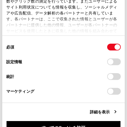
関連リンク
数やクリック数の測定を行っています。またユーザーによる
ます。弊社の許可なく、取扱説明書の一部または全部を、
サイト利用状況についても情報を収集し、ソーシャルメディ
複製、複写、改変もしくは配信等することはできません。
アや広告配信、データ解析の各パートナーと共有していま
ステアリングスイッチで操作する
す。各パートナーは、ここで収集された情報とユーザーが各
当サイトの利用、または利用できなかったことにより万一
パートナーに提供した他の情報、ユーザーが各パートナーの
損害が生じても、弊社は一切責任を負いません。
サービスを使用したときに収集した他の情報を組み合わせて
掲載内容は予告なく変更、またはサービスを中止すること
使用することがあります。当ウェブサイトの使用を続行する
があります。
同
とCookie(クッキー)に同意したこととなります。
必須
意
当サイト（取扱説明書）では、利便性向上のためにお客様
の
「すべてのCookieを許可」をクリックすることで、お客様の
の閲覧履歴、検索履歴を保持しています。削除を希望され
選
デバイスにすべてのCookie(クッキー)が保存されることに同
設定情報
る方は、当社のお客様相談窓口（0800-700-7700）までご
択
意したことになります。Cookie(クッキー)のオプトアウト、
連絡ください。
設定の変更、同意を撤回したりするにあたっては、当社の
合わせて見られているページ
統計
「
Cookie（クッキー）情報の取り扱いについて
お車に関するお問い合わせ・ご相談は
」をご覧くだ
さい。
https://toyota.jp/faq/?
ワンタッチダイヤルを登録する
マーケティング
site_domain=default#otoiawase
までお願いします。
連絡先に新規データを追加する
ハンズフリー電話についての留意事項
詳細を表示