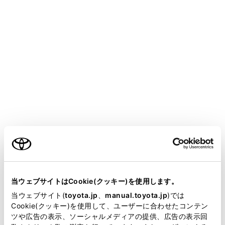
CENTURY 2025.06～
取扱説明書
マルチメディア
ハンズフリー電話
通話中の操作
電話を切る
ハンズフリー電話を切るには、いくつかの方法がありま
ご利用の条件
す。
通話中に、次のいずれかの操作をします。
当サイトには、全ての取扱説明書及び補足資料、正誤表等
ステアリングの
[‍
‍]
スイッチを押します。
が掲載されているわけではありません。
当ウェブサイトはCookie(クッキー)を使用します。
発信中または通話画面で、
[‍
‍]
にタッチします。
掲載している取扱説明書はお客様の年式に合致しない場合
当ウェブサイト(
toyota.jp
、
manual.toyota.jp
)では
携帯電話の操作で電話を切ります。
があります。
Cookie(クッキー)を使用して、ユーザーに合わせたコンテン
ツや広告の表示、ソーシャルメディアの提供、広告の表示回
取扱説明書は、弊社が著作権その他の知的財産権を保有し