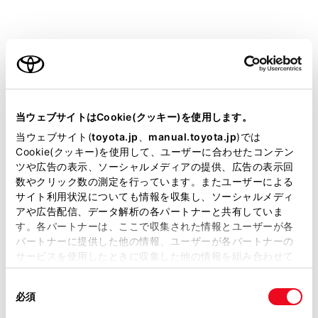
800mスケールより詳細の地図には、表示
施設が密集していると設定したジャンル単
ご利用の条件
位で集約されます。（道路を見やすくする
ため）
アイコンの右上に集約された件数
[‍
‍]
が
当サイトには、全ての取扱説明書及び補足資料、正誤表等
表示され、タッチすることで集約された表
が掲載されているわけではありません。
当ウェブサイトはCookie(クッキー)を使用します。
示施設の確認を行うことができます。
掲載している取扱説明書はお客様の年式に合致しない場合
当ウェブサイト(
toyota.jp
、
manual.toyota.jp
)では
があります。
ナビゲーション設定からも表示施設の設定
Cookie(クッキー)を使用して、ユーザーに合わせたコンテン
ツや広告の表示、ソーシャルメディアの提供、広告の表示回
を行うことができます。
取扱説明書は、弊社が著作権その他の知的財産権を保有し
数やクリック数の測定を行っています。またユーザーによる
ます。弊社の許可なく、取扱説明書の一部または全部を、
駐車場の施設記号の上部には料金が表示さ
サイト利用状況についても情報を収集し、ソーシャルメディ
複製、複写、改変もしくは配信等することはできません。
れます。
アや広告配信、データ解析の各パートナーと共有していま
す。各パートナーは、ここで収集された情報とユーザーが各
当サイトの利用、または利用できなかったことにより万一
駐車時間を設定することで現在の時刻か
パートナーに提供した他の情報、ユーザーが各パートナーの
損害が生じても、弊社は一切責任を負いません。
らの駐車時間を考慮した料金が表示され
サービスを使用したときに収集した他の情報を組み合わせて
掲載内容は予告なく変更、またはサービスを中止すること
ます。
使用することがあります。当ウェブサイトの使用を続行する
があります。
同
とCookie(クッキー)に同意したこととなります。
駐車時間の設定は1時間～24時間まで1時
必須
意
当サイト（取扱説明書）では、利便性向上のためにお客様
間単位で設定できます。
の
「すべてのCookieを許可」をクリックすることで、お客様の