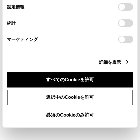
の閲覧履歴、検索履歴を保持しています。削除を希望され
選
デバイスにすべてのCookie(クッキー)が保存されることに同
駐車料金情報がない場合は表示されませ
設定情報
る方は、当社のお客様相談窓口（0800-700-7700）までご
択
意したことになります。Cookie(クッキー)のオプトアウト、
ん。
連絡ください。
設定の変更、同意を撤回したりするにあたっては、当社の
統計
駐車料金は予告なく変更となる場合があ
「
Cookie（クッキー）情報の取り扱いについて
お車に関するお問い合わせ・ご相談は
」をご覧くだ
さい。
https://toyota.jp/faq/?
ります。現地看板などをご確認のうえご
マーケティング
site_domain=default#otoiawase
までお願いします。
利用ください。
駐車料金が1万円以上の場合、「1万円
～」と表示されます。
詳細を表示
すべてのCookieを許可
注意
一部の駐車場では、利用する際に事前に専用サイ
同意しない
同意する
選択中のCookieを許可
トにて予約が必要になります。
必須のCookieのみ許可
関連リンク
地図表示設定をする