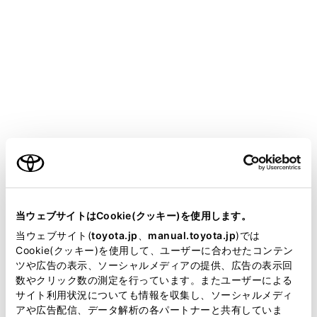
CENTURY 2025.06～
取扱説明書
T-Connect
ご利用の条件
T-Connectを利用するには
当サイトには、全ての取扱説明書及び補足資料、正誤表等
T-Connectのサービス概要
が掲載されているわけではありません。
当ウェブサイトはCookie(クッキー)を使用します。
T-Connectの利用手続き
掲載している取扱説明書はお客様の年式に合致しない場合
当ウェブサイト(
toyota.jp
、
manual.toyota.jp
)では
ヘルプネット（エアバッグ連動タイプ）
があります。
Cookie(クッキー)を使用して、ユーザーに合わせたコンテン
リモートメンテナンスサービス
ツや広告の表示、ソーシャルメディアの提供、広告の表示回
取扱説明書は、弊社が著作権その他の知的財産権を保有し
数やクリック数の測定を行っています。またユーザーによる
Web ブラウザ
ます。弊社の許可なく、取扱説明書の一部または全部を、
サイト利用状況についても情報を収集し、ソーシャルメディ
複製、複写、改変もしくは配信等することはできません。
アや広告配信、データ解析の各パートナーと共有していま