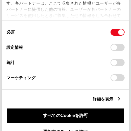
す。各パートナーは、ここで収集された情報とユーザーが各
当サイトの利用、または利用できなかったことにより万一
パートナーに提供した他の情報、ユーザーが各パートナーの
損害が生じても、弊社は一切責任を負いません。
サービスを使用したときに収集した他の情報を組み合わせて
掲載内容は予告なく変更、またはサービスを中止すること
使用することがあります。当ウェブサイトの使用を続行する
があります。
同
とCookie(クッキー)に同意したこととなります。
必須
意
当サイト（取扱説明書）では、利便性向上のためにお客様
の
「すべてのCookieを許可」をクリックすることで、お客様の
の閲覧履歴、検索履歴を保持しています。削除を希望され
合わせて見られているページ
選
デバイスにすべてのCookie(クッキー)が保存されることに同
設定情報
る方は、当社のお客様相談窓口（0800-700-7700）までご
択
意したことになります。Cookie(クッキー)のオプトアウト、
連絡ください。
設定の変更、同意を撤回したりするにあたっては、当社の
データ通信に関する留意事項
統計
「
Cookie（クッキー）情報の取り扱いについて
お車に関するお問い合わせ・ご相談は
」をご覧くだ
T-Connectを利用する
さい。
https://toyota.jp/faq/?
マーケティング
site_domain=default#otoiawase
までお願いします。
リモートメンテナンスサービスについて
詳細を表示
このページは役に立ちましたか？
すべてのCookieを許可
同意しない
同意する
はい
いいえ