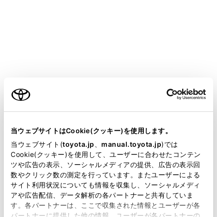
車の進行方向に関係なく、つねに北が上になるように地
図を表示します。
ヘディングアップ表示
ご利用の条件
車の進行方向がつねに上向きになるように地図を表示し
ます。
当サイトには、全ての取扱説明書及び補足資料、正誤表等
が掲載されているわけではありません。
当ウェブサイトはCookie(クッキー)を使用します。
掲載している取扱説明書はお客様の年式に合致しない場合
当ウェブサイト(
toyota.jp
、
manual.toyota.jp
)では
3D表示
があります。
Cookie(クッキー)を使用して、ユーザーに合わせたコンテン
ツや広告の表示、ソーシャルメディアの提供、広告の表示回
地図を立体的に表示させることができます。3D表示に切
取扱説明書は、弊社が著作権その他の知的財産権を保有し
数やクリック数の測定を行っています。またユーザーによる
りかえているときは、車の進行方向がつねに上向きにな
ます。弊社の許可なく、取扱説明書の一部または全部を、
サイト利用状況についても情報を収集し、ソーシャルメディ
るように地図を表示します。
複製、複写、改変もしくは配信等することはできません。
アや広告配信、データ解析の各パートナーと共有していま
す。各パートナーは、ここで収集された情報とユーザーが各
当サイトの利用、または利用できなかったことにより万一
知識
パートナーに提供した他の情報、ユーザーが各パートナーの
損害が生じても、弊社は一切責任を負いません。