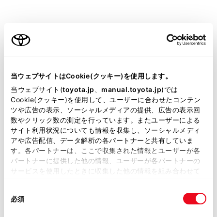
タイヤの外観だけでは空気圧が適正かどう
か判断できません。
ご利用の条件
走行後はタイヤの発熱により空気圧が高く
なります。異常ではありませんので減圧し
ないでください。
当サイトには、全ての取扱説明書及び補足資料、正誤表等
が掲載されているわけではありません。
荷物を積んだり、多人数で乗車するときは
当ウェブサイトはCookie(クッキー)を使用します。
荷重を不均等にかけないようにする
掲載している取扱説明書はお客様の年式に合致しない場合
当ウェブサイト(
toyota.jp
、
manual.toyota.jp
)では
があります。
Cookie(クッキー)を使用して、ユーザーに合わせたコンテン
ツや広告の表示、ソーシャルメディアの提供、広告の表示回
取扱説明書は、弊社が著作権その他の知的財産権を保有し
数やクリック数の測定を行っています。またユーザーによる
警告
ます。弊社の許可なく、取扱説明書の一部または全部を、
サイト利用状況についても情報を収集し、ソーシャルメディ
複製、複写、改変もしくは配信等することはできません。
タイヤの性能を発揮するために
アや広告配信、データ解析の各パートナーと共有していま
す。各パートナーは、ここで収集された情報とユーザーが各
当サイトの利用、または利用できなかったことにより万一
適正なタイヤ空気圧を維持してください。
パートナーに提供した他の情報、ユーザーが各パートナーの
損害が生じても、弊社は一切責任を負いません。
タイヤ空気圧が適正に保たれていないと、次のよ
サービスを使用したときに収集した他の情報を組み合わせて
掲載内容は予告なく変更、またはサービスを中止すること
使用することがあります。当ウェブサイトの使用を続行する
うなことが起こるおそれがあり、重大な傷害にお
があります。
同
とCookie(クッキー)に同意したこととなります。
よぶか、最悪の場合死亡につながるおそれがあり
必須
意
当サイト（取扱説明書）では、利便性向上のためにお客様
ます。
の
「すべてのCookieを許可」をクリックすることで、お客様の
の閲覧履歴、検索履歴を保持しています。削除を希望され