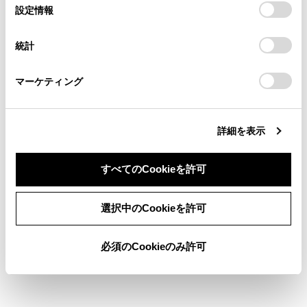
選
デバイスにすべてのCookie(クッキー)が保存されることに同
設定情報
過度の摩耗
る方は、当社のお客様相談窓口（0800-700-7700）までご
択
意したことになります。Cookie(クッキー)のオプトアウト、
連絡ください。
設定の変更、同意を撤回したりするにあたっては、当社の
偏摩耗
統計
「
Cookie（クッキー）情報の取り扱いについて
お車に関するお問い合わせ・ご相談は
」をご覧くだ
さい。
https://toyota.jp/faq/?
操縦安定性の低下
マーケティング
site_domain=default#otoiawase
までお願いします。
タイヤの過熱による破裂
詳細を表示
タイヤとホイールのあいだからの空気漏れ
ホイールの変形、タイヤの損傷
すべてのCookieを許可
走行時にタイヤが損傷する可能性の増大
同意しない
同意する
選択中のCookieを許可
（路上障害物、道路のつなぎ目や段差など）
必須のCookieのみ許可
注意
タイヤ空気圧の点検・調整をしたあとは