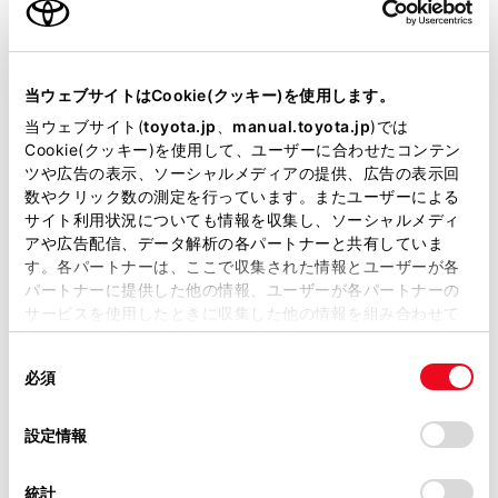
[‍後席-Miracast®‍]
を選択します。
リヤマルチオペレーションパネルのオーディオ操作
当サイトには、全ての取扱説明書及び補足資料、正誤表等
画面からでもソースを変更できます。
が掲載されているわけではありません。
当ウェブサイトはCookie(クッキー)を使用します。
掲載している取扱説明書はお客様の年式に合致しない場合
再度ソース選択画面を表示後、メインメニューの
[‍
当ウェブサイト(
toyota.jp
、
manual.toyota.jp
)では
があります。
Cookie(クッキー)を使用して、ユーザーに合わせたコンテン
‍]
を選択します。
ツや広告の表示、ソーシャルメディアの提供、広告の表示回
取扱説明書は、弊社が著作権その他の知的財産権を保有し
[‍切断‍]
を選択します。
数やクリック数の測定を行っています。またユーザーによる
ます。弊社の許可なく、取扱説明書の一部または全部を、
サイト利用状況についても情報を収集し、ソーシャルメディ
複製、複写、改変もしくは配信等することはできません。
アや広告配信、データ解析の各パートナーと共有していま
関連リンク
す。各パートナーは、ここで収集された情報とユーザーが各
当サイトの利用、または利用できなかったことにより万一
パートナーに提供した他の情報、ユーザーが各パートナーの
損害が生じても、弊社は一切責任を負いません。
後席のMiracast®についての留意事項
サービスを使用したときに収集した他の情報を組み合わせて
掲載内容は予告なく変更、またはサービスを中止すること
後席のMiracast®を接続する
使用することがあります。当ウェブサイトの使用を続行する
があります。
同
とCookie(クッキー)に同意したこととなります。
リヤシートエンターテインメントシステムで後席の
必須
意
当サイト（取扱説明書）では、利便性向上のためにお客様
Miracast®を再生する
の
「すべてのCookieを許可」をクリックすることで、お客様の
の閲覧履歴、検索履歴を保持しています。削除を希望され
選
デバイスにすべてのCookie(クッキー)が保存されることに同
設定情報
る方は、当社のお客様相談窓口（0800-700-7700）までご
択
意したことになります。Cookie(クッキー)のオプトアウト、
連絡ください。
設定の変更、同意を撤回したりするにあたっては、当社の
統計