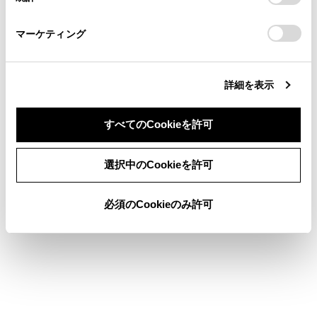
「
Cookie（クッキー）情報の取り扱いについて
お車に関するお問い合わせ・ご相談は
」をご覧くだ
さい。
https://toyota.jp/faq/?
マーケティング
site_domain=default#otoiawase
までお願いします。
詳細を表示
合わせて見られているページ
リヤシートエンターテインメントシステムで地上デジタルテ
すべてのCookieを許可
レビを視聴する
同意しない
同意する
リヤシートエンターテインメントシステムでHDMIを再生す
選択中のCookieを許可
る
SDメモリーカードの動画ファイルを再生する
必須のCookieのみ許可
このページは役に立ちましたか？