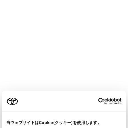
メインメニューの
[‍
‍]
を選択します。
後席ディスプレイの
[‍SOURCE‍]
を長押しします。
リヤマルチオペレーションパネルのオーディオ操
作画面で、
[‍メニュー‍]
>
[‍
‍]
の順に選択しま
す。
[‍画質調整（映像）‍]
を選択します。
各項目を設定します。
ご利用の条件
当サイトには、全ての取扱説明書及び補足資料、正誤表等
[‍明るさ‍]
が掲載されているわけではありません。
当ウェブサイトはCookie(クッキー)を使用します。
スライダーを移動する、または
[‍+‍]
／
[‍-‍]
を選択する