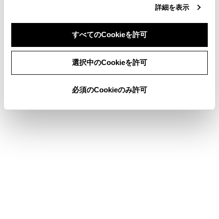
詳細を表示
助手席の位置がエクストラフロント
の
ときは、助手席側ディスプレイの明るさを
デフォルト値より明るくできません。
すべてのCookieを許可
助手席側ディスプレイの明るさをデフォル
同意しない
同意する
ト値より明るく設定しているときは、助手
選択中のCookieを許可
席をエクストラフロント
にすると、明
るさがデフォルト値に設定されます。
必須のCookieのみ許可
合わせて見られているページ