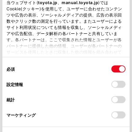
掲載している取扱説明書はお客様の年式に合致しない場合
当ウェブサイト(
toyota.jp
、
manual.toyota.jp
)では
ことで、明るさを調整できます。
があります。
Cookie(クッキー)を使用して、ユーザーに合わせたコンテン
[‍コントラスト‍]
ツや広告の表示、ソーシャルメディアの提供、広告の表示回
取扱説明書は、弊社が著作権その他の知的財産権を保有し
数やクリック数の測定を行っています。またユーザーによる
ます。弊社の許可なく、取扱説明書の一部または全部を、
スライダーを移動する、または
[‍+‍]
／
[‍-‍]
を選択する
サイト利用状況についても情報を収集し、ソーシャルメディ
複製、複写、改変もしくは配信等することはできません。
ことで、コントラストを調整できます。
アや広告配信、データ解析の各パートナーと共有していま
す。各パートナーは、ここで収集された情報とユーザーが各
当サイトの利用、または利用できなかったことにより万一
[‍色の濃さ‍]
パートナーに提供した他の情報、ユーザーが各パートナーの
損害が生じても、弊社は一切責任を負いません。
サービスを使用したときに収集した他の情報を組み合わせて
スライダーを移動する、または
[‍+‍]
／
[‍-‍]
を選択する
掲載内容は予告なく変更、またはサービスを中止すること
使用することがあります。当ウェブサイトの使用を続行する
ことで、色の濃さを調整できます。
があります。
同
とCookie(クッキー)に同意したこととなります。
必須
意
[‍色合い‍]
当サイト（取扱説明書）では、利便性向上のためにお客様
の
「すべてのCookieを許可」をクリックすることで、お客様の
の閲覧履歴、検索履歴を保持しています。削除を希望され
スライダーを移動する、または
[‍赤‍]
／
[‍緑‍]
を選択す
選
デバイスにすべてのCookie(クッキー)が保存されることに同
設定情報
る方は、当社のお客様相談窓口（0800-700-7700）までご
ることで、色合いを調整できます。
択
意したことになります。Cookie(クッキー)のオプトアウト、
連絡ください。
設定の変更、同意を撤回したりするにあたっては、当社の
統計
「
Cookie（クッキー）情報の取り扱いについて
お車に関するお問い合わせ・ご相談は
」をご覧くだ
知識
さい。
https://toyota.jp/faq/?
マーケティング
site_domain=default#otoiawase
までお願いします。
お車のライトが点灯している状態では次の制
限があります。