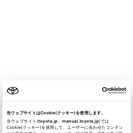
長押しすると、早もどしします。手を離すと、
その位置から再生します。
[‍
‍]
再生を一時停止します。
[‍
‍]
再生します。
[‍
‍]
ファイル／トラックが切りかわります。
長押しすると、早送りします。手を離すと、そ
ご利用の条件
の位置から再生します。
当サイトには、全ての取扱説明書及び補足資料、正誤表等
[‍
‍]
が掲載されているわけではありません。
当ウェブサイトはCookie(クッキー)を使用します。
リピート再生をします。
掲載している取扱説明書はお客様の年式に合致しない場合
当ウェブサイト(
toyota.jp
、
manual.toyota.jp
)では
選択するたびに、再生中のファイル／トラッ
があります。
Cookie(クッキー)を使用して、ユーザーに合わせたコンテン