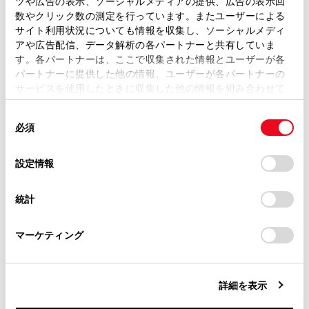
ツや広告の表示、ソーシャルメディアの提供、広告の表示回
ク、再生中のフォルダ／アルバム、全ファイル
取扱説明書は、弊社が著作権その他の知的財産権を保有し
数やクリック数の測定を行っています。またユーザーによる
／トラックの順に切りかわります。
ます。弊社の許可なく、取扱説明書の一部または全部を、
サイト利用状況についても情報を収集し、ソーシャルメディ
複製、複写、改変もしくは配信等することはできません。
アや広告配信、データ解析の各パートナーと共有していま
す。各パートナーは、ここで収集された情報とユーザーが各
当サイトの利用、または利用できなかったことにより万一
リヤマルチオペレーションパネル
パートナーに提供した他の情報、ユーザーが各パートナーの
損害が生じても、弊社は一切責任を負いません。
サービスを使用したときに収集した他の情報を組み合わせて
掲載内容は予告なく変更、またはサービスを中止すること
使用することがあります。当ウェブサイトの使用を続行する
があります。
同
とCookie(クッキー)に同意したこととなります。
必須
意
当サイト（取扱説明書）では、利便性向上のためにお客様
の
「すべてのCookieを許可」をクリックすることで、お客様の
の閲覧履歴、検索履歴を保持しています。削除を希望され
選
デバイスにすべてのCookie(クッキー)が保存されることに同
設定情報
る方は、当社のお客様相談窓口（0800-700-7700）までご
択
意したことになります。Cookie(クッキー)のオプトアウト、
連絡ください。
設定の変更、同意を撤回したりするにあたっては、当社の
統計
「
Cookie（クッキー）情報の取り扱いについて
お車に関するお問い合わせ・ご相談は
」をご覧くだ
さい。
https://toyota.jp/faq/?
マーケティング
site_domain=default#otoiawase
までお願いします。
詳細を表示