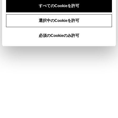
すべてのCookieを許可
[‍
‍]
USBビデオに切りかえます。
同意しない
同意する
選択中のCookieを許可
[‍
‍]
／
[‍
‍]
長押しすると、早もどし／早送りします。手を
必須のCookieのみ許可
離すと、その位置から再生します。
[‍
‍]
一時停止します。
[‍
‍]
再生します。
[‍フォルダ／アルバム‍]
フォルダ／アルバムが切りかわります。
[‍ファイル／トラック‍]