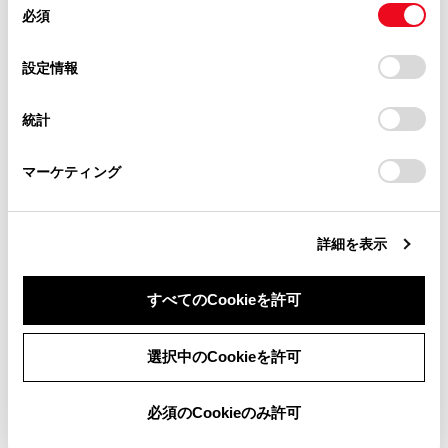
最大で1 台のハンズフリー電話と1 台のオーディオ機
必須
意
当サイト（取扱説明書）では、利便性向上のためにお客様
器を自動で接続します。（ハンズフリー電話とオーデ
の
「すべてのCookieを許可」をクリックすることで、お客様の
の閲覧履歴、検索履歴を保持しています。削除を希望され
ィオ機器は同一機器を設定することもできます）
選
デバイスにすべてのCookie(クッキー)が保存されることに同
設定情報
る方は、当社のお客様相談窓口（0800-700-7700）までご
択
意したことになります。Cookie(クッキー)のオプトアウト、
連絡ください。
設定の変更、同意を撤回したりするにあたっては、当社の
知識
統計
「
Cookie（クッキー）情報の取り扱いについて
お車に関するお問い合わせ・ご相談は
」をご覧くだ
さい。
https://toyota.jp/faq/?
再接続できなかった場合は、手動で接続操作を
マーケティング
site_domain=default#otoiawase
までお願いします。
行ってください。
Apple CarPlayが接続されている場合は、
詳細を表示
‍®
Bluetooth
接続の再接続ができない場合があり
ます。
すべてのCookieを許可
関連リンク
同意しない
同意する
選択中のCookieを許可
ステータスアイコンの見方
必須のCookieのみ許可
ドライバーを登録する