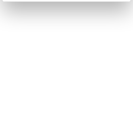
ドライバーの切りかえや登録をする
Bluetooth機器を手動で接続する
‍®
Bluetooth
機器を自動で接続する
‍®
Bluetooth
機器を手動で接続する
‍®
Bluetooth
機器を切断する
合わせて見られているページ