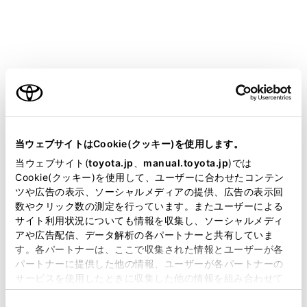
‍®
電話以外の
Bluetooth
機能が使用できません。
‍®
‍®
Miracast
利用中に
Bluetooth
機器を接続する
‍®
と、
Miracast
の音が途切れることがあります。
ご利用の条件
‍®
Bluetooth
接続の再接続について
パワースイッチがONのときに、一度接続が成立した
当サイトには、全ての取扱説明書及び補足資料、正誤表等
‍®
Bluetooth
接続が切断された場合は、接続処理を自動的
が掲載されているわけではありません。
当ウェブサイトはCookie(クッキー)を使用します。
に行います。
掲載している取扱説明書はお客様の年式に合致しない場合
当ウェブサイト(
toyota.jp
、
manual.toyota.jp
)では
があります。
Cookie(クッキー)を使用して、ユーザーに合わせたコンテン
ツや広告の表示、ソーシャルメディアの提供、広告の表示回
‍®
Bluetooth
機器の接続数について
取扱説明書は、弊社が著作権その他の知的財産権を保有し
数やクリック数の測定を行っています。またユーザーによる
ます。弊社の許可なく、取扱説明書の一部または全部を、
ドライバーが設定されているとき
サイト利用状況についても情報を収集し、ソーシャルメディ
複製、複写、改変もしくは配信等することはできません。
アや広告配信、データ解析の各パートナーと共有していま
最大で2 台のハンズフリー電話と1 台のオーディオ機
す。各パートナーは、ここで収集された情報とユーザーが各
当サイトの利用、または利用できなかったことにより万一
器を自動で接続します。（ハンズフリー電話とオーデ
パートナーに提供した他の情報、ユーザーが各パートナーの
損害が生じても、弊社は一切責任を負いません。
ィオ機器は同一機器を設定することもできます）
サービスを使用したときに収集した他の情報を組み合わせて
掲載内容は予告なく変更、またはサービスを中止すること
使用することがあります。当ウェブサイトの使用を続行する
ドライバーが設定されていないとき
があります。
同
とCookie(クッキー)に同意したこととなります。