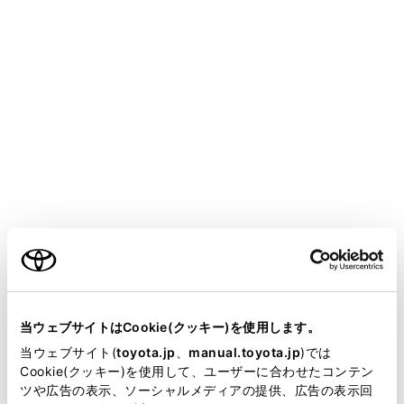
動せず、思わぬ事故につながるおそれがありま
す。
走行操作に関して注意が必要な場合や、システ
ムに異常が発生したときには、警告メッセー
ジ・警告ブザーで注意をうながします。ディス
プレイに警告メッセージが表示されたときは、
表示された画面の指示に従ってください。
外部の騒音やオーディオの音などにより、警報
ブザーが聞きとりにくい場合があります。ま
ご利用の条件
た、路面状況などにより、システムの作動を感
じにくい場合があります。
当サイトには、全ての取扱説明書及び補足資料、正誤表等
が掲載されているわけではありません。
システムをOFFにする必要があるとき
当ウェブサイトはCookie(クッキー)を使用します。
掲載している取扱説明書はお客様の年式に合致しない場合
当ウェブサイト(
toyota.jp
、
manual.toyota.jp
)では
次のときは、システムをOFFにしてください。
があります。
Cookie(クッキー)を使用して、ユーザーに合わせたコンテン
ツや広告の表示、ソーシャルメディアの提供、広告の表示回
システムが正常に作動せず、思わぬ事故につなが
取扱説明書は、弊社が著作権その他の知的財産権を保有し