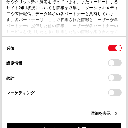
数やクリック数の測定を行っています。またユーザーによる
り、重大な傷害におよぶか、最悪の場合死亡につ
ます。弊社の許可なく、取扱説明書の一部または全部を、
サイト利用状況についても情報を収集し、ソーシャルメディ
ながるおそれがあります。
複製、複写、改変もしくは配信等することはできません。
アや広告配信、データ解析の各パートナーと共有していま
す。各パートナーは、ここで収集された情報とユーザーが各
当サイトの利用、または利用できなかったことにより万一
過積載やパンクで車両が傾いているとき
パートナーに提供した他の情報、ユーザーが各パートナーの
損害が生じても、弊社は一切責任を負いません。
サービスを使用したときに収集した他の情報を組み合わせて
過度な高速走行をしているとき
掲載内容は予告なく変更、またはサービスを中止すること
使用することがあります。当ウェブサイトの使用を続行する
があります。
同
とCookie(クッキー)に同意したこととなります。
けん引時
必須
意
当サイト（取扱説明書）では、利便性向上のためにお客様
の
「すべてのCookieを許可」をクリックすることで、お客様の
の閲覧履歴、検索履歴を保持しています。削除を希望され
トラック／船舶／列車などに積載するとき
選
デバイスにすべてのCookie(クッキー)が保存されることに同
設定情報
る方は、当社のお客様相談窓口（0800-700-7700）までご
択
意したことになります。Cookie(クッキー)のオプトアウト、
連絡ください。
車両をリフトで上げ、タイヤを空転させるとき
設定の変更、同意を撤回したりするにあたっては、当社の
統計
「
Cookie（クッキー）情報の取り扱いについて
お車に関するお問い合わせ・ご相談は
」をご覧くだ
点検でシャシーダイナモやフリーローラーなど
さい。
https://toyota.jp/faq/?
を使用するとき
マーケティング
site_domain=default#otoiawase
までお願いします。
オフロード走行やスポーツ走行をするとき
詳細を表示
洗車機を使用するとき