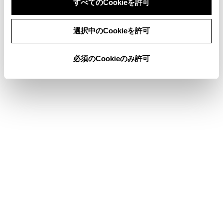
すべてのCookieを許可
センサーやセンサー周辺への衝撃などによりセ
ンサーの向きがずれているとき、変形している
同意しない
同意する
とき
選択中のCookieを許可
センサーやライトをさえぎるような装備品を装
必須のCookieのみ許可
着しているとき
応急用タイヤ・タイヤチェーンなどを装着して
いるとき、タイヤパンク応急修理キットで修理
したとき
タイヤの残り溝が十分にないとき、または空気
圧が不足しているとき
メーカー指定のサイズ以外のタイヤを装着して
いるとき
事故や故障などにより走行不安定なとき