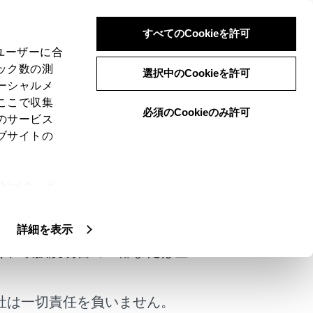
すべてのCookieを許可
、ユーザーに合
ック数の測
選択中のCookieを許可
ーシャルメ
ここで収集
必須のCookieのみ許可
のサービス
ブサイトの
ie(クッキ
けではありません。
、設定の変
扱いについ
詳細を表示
く、取扱説明書の一部または全
社は一切責任を負いません。