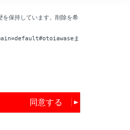
歴を保持しています。削除を希
は役に立ちましたか？
。
main=default#otoiawase
ま
はい
いいえ
同意する