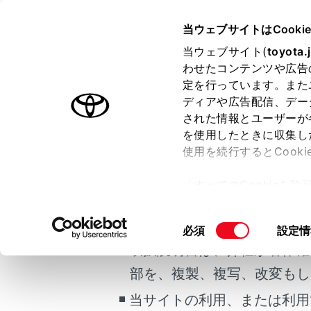
CENTURY 2025.06～
取扱説明
当ウェブサイトはCooki
運転
運転にあ
当ウェブサイト(
toyota.
ホーム
わせたコンテンツや広告
運転に
定を行っています。また
はじめに
ディアや広告配信、デー
された情報とユーザーが
安全・安心のために
メニュー
を使用したときに収集し
ご利用の条件
プラグインハイブリッドシステム
使用を続行するとCook
走行に関する情報表示
安全運転を
「すべてのCookieを
運転する前に
当サイトには、全ての取扱説
ー)が保存されることに同
運転
更、同意を撤回したりす
安全に走
掲載している取扱説明書はお
同
必須
設定情
室内装備・機能
て
」をご覧ください。
意
取扱説明書は、弊社が著作権
マルチメディア
急発進お
の
部を、複製、複写、改変もし
お手入れのしかた
選
択
当サイトの利用、または利用
万一の場合には