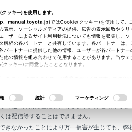
書
e(クッキー)を使用します。
たって
jp
、
manual.toyota.jp
)ではCookie(クッキー)を使用して
の表示、ソーシャルメディアの提供、広告の表示回数やクリ
あたって
ユーザーによるサイト利用状況についても情報を収集し、ソ
タ解析の各パートナーと共有しています。各パートナーは、
各パートナーに提供した他の情報、ユーザーが各パートナー
た他の情報を組み合わせて使用することがあります。当ウェ
ie(クッキー)に同意したこととなります。
心がけて、次の手順で走行してください。
許可」をクリックすることで、お客様のデバイスにすべてのCook
明書及び補足資料、正誤表等が掲載されているわ
意したことになります。Cookie(クッキー)のオプトアウト
るにあたっては、当社の「
Cookie（クッキー）情報の取り
行するには
客様の年式に合致しない場合があります。
報
統計
マーケティング
その他の知的財産権を保有します。弊社の許可な
よび後退速度の抑制（ドライブスタートコントロール）
くは配信等することはできません。
できなかったことにより万一損害が生じても、弊