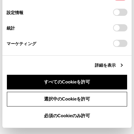
の
「すべてのCookieを許可」をクリックすることで、お客様の
の閲覧履歴、検索履歴を保持しています。削除を希望され
選
デバイスにすべてのCookie(クッキー)が保存されることに同
設定情報
る方は、当社のお客様相談窓口（0800-700-7700）までご
択
意したことになります。Cookie(クッキー)のオプトアウト、
連絡ください。
設定の変更、同意を撤回したりするにあたっては、当社の
統計
「
Cookie（クッキー）情報の取り扱いについて
お車に関するお問い合わせ・ご相談は
」をご覧くだ
さい。
https://toyota.jp/faq/?
マーケティング
site_domain=default#otoiawase
までお願いします。
詳細を表示
すべてのCookieを許可
[‍
‍]
同意しない
同意する
選択中のCookieを許可
一時停止します。
[‍
‍]
必須のCookieのみ許可
再生します。