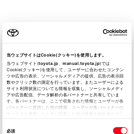
[‍
‍]
再生／一時停止します。
[‍
‍]
ご利用の条件
トラックが切りかわります。
長押しすると、早送りします。手を離すと、そ
当サイトには、全ての取扱説明書及び補足資料、正誤表等
の位置から再生します。
が掲載されているわけではありません。
当ウェブサイトはCookie(クッキー)を使用します。
掲載している取扱説明書はお客様の年式に合致しない場合
当ウェブサイト(
toyota.jp
、
manual.toyota.jp
)では
[‍
‍]
があります。
Cookie(クッキー)を使用して、ユーザーに合わせたコンテン
ツや広告の表示、ソーシャルメディアの提供、広告の表示回
取扱説明書は、弊社が著作権その他の知的財産権を保有し
リピート再生をします。
数やクリック数の測定を行っています。またユーザーによる
ます。弊社の許可なく、取扱説明書の一部または全部を、
選択するたびに、リピートの設定が切りかわり
サイト利用状況についても情報を収集し、ソーシャルメディ
複製、複写、改変もしくは配信等することはできません。
ます。
アや広告配信、データ解析の各パートナーと共有していま
す。各パートナーは、ここで収集された情報とユーザーが各
当サイトの利用、または利用できなかったことにより万一
パートナーに提供した他の情報、ユーザーが各パートナーの
損害が生じても、弊社は一切責任を負いません。
リヤマルチオペレーションパネル
サービスを使用したときに収集した他の情報を組み合わせて
掲載内容は予告なく変更、またはサービスを中止すること
使用することがあります。当ウェブサイトの使用を続行する
があります。
同
とCookie(クッキー)に同意したこととなります。
必須
意
当サイト（取扱説明書）では、利便性向上のためにお客様