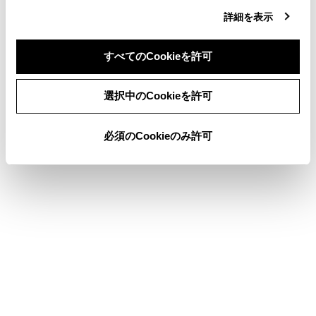
詳細を表示
その他の室内装備
アクセサリーコンセント（AC100V 1500W）・非常時給電
すべてのCookieを許可
システム
同意しない
同意する
選択中のCookieを許可
このページは役に立ちましたか？
必須のCookieのみ許可
はい
いいえ
ブックマーク
あとで読む