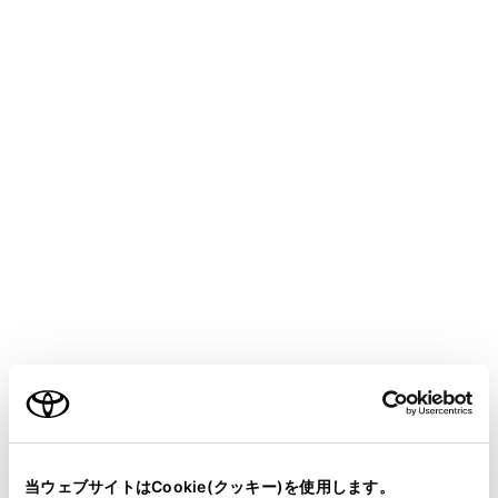
CENTURY 2025.06～
取扱説明書
室内装備・機能
収納装備
ラゲージルーム内装備
メニュー
デッキフック
ご利用の条件
買い物フック
トノボード
当サイトには、全ての取扱説明書及び補足資料、正誤表等
が掲載されているわけではありません。
当ウェブサイトはCookie(クッキー)を使用します。