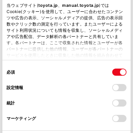
デッキアンダートレイ
掲載している取扱説明書はお客様の年式に合致しない場合
当ウェブサイト(
toyota.jp
、
manual.toyota.jp
)では
があります。
Cookie(クッキー)を使用して、ユーザーに合わせたコンテン
ツや広告の表示、ソーシャルメディアの提供、広告の表示回
取扱説明書は、弊社が著作権その他の知的財産権を保有し
三角表示板収納スペース
数やクリック数の測定を行っています。またユーザーによる
ます。弊社の許可なく、取扱説明書の一部または全部を、
サイト利用状況についても情報を収集し、ソーシャルメディ
複製、複写、改変もしくは配信等することはできません。
アや広告配信、データ解析の各パートナーと共有していま
救急箱等固定用ベルトを使うには
す。各パートナーは、ここで収集された情報とユーザーが各
当サイトの利用、または利用できなかったことにより万一
パートナーに提供した他の情報、ユーザーが各パートナーの
損害が生じても、弊社は一切責任を負いません。
傘・毛バタキ入れ
サービスを使用したときに収集した他の情報を組み合わせて
掲載内容は予告なく変更、またはサービスを中止すること
使用することがあります。当ウェブサイトの使用を続行する
があります。
同
とCookie(クッキー)に同意したこととなります。
タオルハンガー
必須
意
当サイト（取扱説明書）では、利便性向上のためにお客様
の
「すべてのCookieを許可」をクリックすることで、お客様の
の閲覧履歴、検索履歴を保持しています。削除を希望され
選
デバイスにすべてのCookie(クッキー)が保存されることに同
設定情報
る方は、当社のお客様相談窓口（0800-700-7700）までご
択
意したことになります。Cookie(クッキー)のオプトアウト、
連絡ください。
設定の変更、同意を撤回したりするにあたっては、当社の
統計
「
Cookie（クッキー）情報の取り扱いについて
お車に関するお問い合わせ・ご相談は
」をご覧くだ
さい。
https://toyota.jp/faq/?
合わせて見られているページ
マーケティング
site_domain=default#otoiawase
までお願いします。
フロントオートエアコン