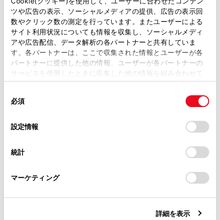
Cookie(クッキー)を使用して、ユーザーに合わせたコンテン
ない場合
ツや広告の表示、ソーシャルメディアの提供、広告の表示回
取扱説明書は、弊社が著作権その他の知的財産権を保有し
すべりやすい路面や車輪が空転したとき
数やクリック数の測定を行っています。またユーザーによる
ます。弊社の許可なく、取扱説明書の一部または全部を、
サイト利用状況についても情報を収集し、ソーシャルメディ
坂道などの勾配があるとき
複製、複写、改変もしくは配信等することはできません。
アや広告配信、データ解析の各パートナーと共有していま
す。各パートナーは、ここで収集された情報とユーザーが各
当サイトの利用、または利用できなかったことにより万一
過去に撮影された映像を表示しているため、次
パートナーに提供した他の情報、ユーザーが各パートナーの
損害が生じても、弊社は一切責任を負いません。
のような場合は、画面と実際の状況が異なるこ
サービスを使用したときに収集した他の情報を組み合わせて
とがあります。
掲載内容は予告なく変更、またはサービスを中止すること
使用することがあります。当ウェブサイトの使用を続行する
があります。
同
とCookie(クッキー)に同意したこととなります。
撮影後に障害物が現れたり動いたりしたとき
必須
意
当サイト（取扱説明書）では、利便性向上のためにお客様
撮影後に砂や雪などが崩れて動いたとき
の
「すべてのCookieを許可」をクリックすることで、お客様の
の閲覧履歴、検索履歴を保持しています。削除を希望され
表示範囲に水たまりやぬかるみなどがあると
選
デバイスにすべてのCookie(クッキー)が保存されることに同
設定情報
る方は、当社のお客様相談窓口（0800-700-7700）までご
択
意したことになります。Cookie(クッキー)のオプトアウト、
き
連絡ください。
設定の変更、同意を撤回したりするにあたっては、当社の
車両がスリップしたとき
統計
「
Cookie（クッキー）情報の取り扱いについて
お車に関するお問い合わせ・ご相談は
」をご覧くだ
さい。
https://toyota.jp/faq/?
次のような状況では、床下透過映像が一部、も
マーケティング
site_domain=default#otoiawase
までお願いします。
しくはすべて黒映像で表示される場合がありま
す。
撮影した映像がない状態で、発進したとき
詳細を表示