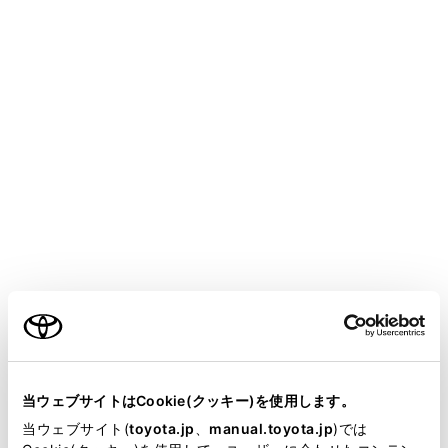
いとき
ドアミラーを格納しているとき
ABSが作動したとき
システムが正常に作動しないとき
次のような状況では、システムが正常に作動し
ない場合があります。
積雪路
照明などによる影があるとき
カメラレンズに汚れや異物が付着していると
き
ご利用の条件
水面（川、海など）
オプション装備を取り付けたとき
カメラの前に障害物があるとき
当サイトには、全ての取扱説明書及び補足資料、正誤表等
が掲載されているわけではありません。
タイヤを交換したとき
当ウェブサイトはCookie(クッキー)を使用します。
掲載している取扱説明書はお客様の年式に合致しない場合
当ウェブサイト(
toyota.jp
、
manual.toyota.jp
)では
バックドアが開いて、カメラの位置が正しく
があります。