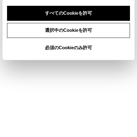
ハンドルを一定以上の角度まで回したとき
すべてのCookieを許可
車両が停止し、一定時間が経過したとき
ドアミラーを格納しているとき
同意しない
同意する
選択中のCookieを許可
ABS が作動したとき
システムが正常に作動しないとき
必須のCookieのみ許可
警告
乗車人数、積載量、路面の勾配、路面状況、周囲
の明るさ、オプションの装備、タイヤの履きかえ
などにより、タイヤ形状線や車両形状目安線と実
際の車両位置がずれる場合があります。必ず周囲
の安全を確認しながら運転してください。
表示される映像は、過去に撮影された映像です。
そのため、撮影後に障害物が動くなど、床下透過
映像表示と実際の状況とが必ずしも一致しない場