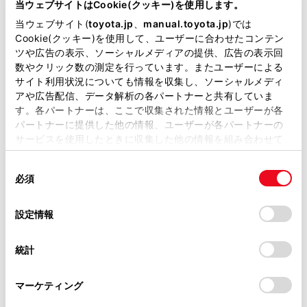
が掲載されているわけではありません。
当ウェブサイトはCookie(クッキー)を使用します。
異なる場合があります。注意義務は運転者にあ
掲載している取扱説明書はお客様の年式に合致しない場合
当ウェブサイト(
toyota.jp
、
manual.toyota.jp
)では
り、危険性の判断・安全の確保は運転者が行う
があります。
Cookie(クッキー)を使用して、ユーザーに合わせたコンテン
必要があります。システムに頼ったり、安全を
ツや広告の表示、ソーシャルメディアの提供、広告の表示回
取扱説明書は、弊社が著作権その他の知的財産権を保有し
委ねる運転をしたりすると思わぬ事故につなが
数やクリック数の測定を行っています。またユーザーによる
ます。弊社の許可なく、取扱説明書の一部または全部を、
り、重大な傷害におよぶか、最悪の場合死亡事
サイト利用状況についても情報を収集し、ソーシャルメディ
複製、複写、改変もしくは配信等することはできません。
アや広告配信、データ解析の各パートナーと共有していま
故につながる恐れがあります。
す。各パートナーは、ここで収集された情報とユーザーが各
当サイトの利用、または利用できなかったことにより万一
パートナーに提供した他の情報、ユーザーが各パートナーの
損害が生じても、弊社は一切責任を負いません。
わき見運転やぼんやり運転などを許容するシス
サービスを使用したときに収集した他の情報を組み合わせて
テムでも、視界不良を補助するシステムでもあ
掲載内容は予告なく変更、またはサービスを中止すること
使用することがあります。当ウェブサイトの使用を続行する
りません。運転者自らが周囲の状況に注意を払
があります。
同
とCookie(クッキー)に同意したこととなります。
必須
う必要があります。周囲の状況を把握し、安全
意
当サイト（取扱説明書）では、利便性向上のためにお客様
の
「すべてのCookieを許可」をクリックすることで、お客様の
運転を心がけてください。
の閲覧履歴、検索履歴を保持しています。削除を希望され
選
デバイスにすべてのCookie(クッキー)が保存されることに同
設定情報
る方は、当社のお客様相談窓口（0800-700-7700）までご
択
意したことになります。Cookie(クッキー)のオプトアウト、
プロアクティブドライビングアシストをOFF
連絡ください。
設定の変更、同意を撤回したりするにあたっては、当社の
にするとき
統計
「
Cookie（クッキー）情報の取り扱いについて
お車に関するお問い合わせ・ご相談は
」をご覧くだ
さい。
https://toyota.jp/faq/?
センサーが正しく作動しないおそれがあると
マーケティング
site_domain=default#otoiawase
までお願いします。
き：→
センサーやシステムが正しく作動しな
いおそれがあるとき