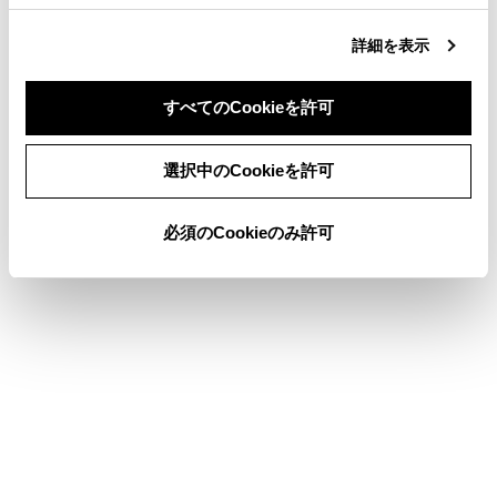
詳細を表示
システムをOFFにする必要があるとき：→
シ
ステムをOFFにする必要があるとき
すべてのCookieを許可
同意しない
同意する
選択中のCookieを許可
システムが作動する状況と対象
必須のCookieのみ許可
プロアクティブドライビングアシストの設定を
変更する
システムの作動表示