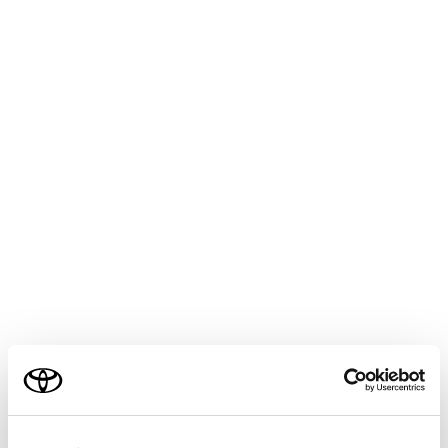
安全にお使いいただくために
安全運転を行う責任は運転者にあります。
プロアクティブドライビングアシストは日常の
ブレーキ操作、ステアリング操作の一部を支援
し、作動対象に近づきすぎないように支援する
ことを目的としていますが、支援の範囲には限
りがあります。
必要に応じて運転者自らブレーキやステアリン
グ操作を行ってください。次の項目をお読みい
ただき、システムを過信せず安全運転に努めて
ください。（→
システムが正常に作動しない
おそれがあるとき
）
ご利用の条件
プロアクティブドライビングアシストは前方へ
の注意を軽減する装置ではありません。システ
ムが正常に機能していても運転者が認識してい
当サイトには、全ての取扱説明書及び補足資料、正誤表等
る周囲の状況とシステムが検知している状況が