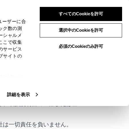
すべてのCookieを許可
、ユーザーに合
ック数の測
いて
選択中のCookieを許可
ーシャルメ
ここで収集
必須のCookieのみ許可
のサービス
ブサイトの
役立つ情報を提供するサービスです。
ie(クッキ
トメンテナンス店の新規登録・変更時は、トヨ
けではありません。
、設定の変
扱いについ
詳細を表示
場合、正しくサービスが行えない場合があります。
く、取扱説明書の一部または全
社は一切責任を負いません。