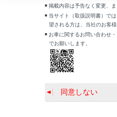
車両情報
掲載内容は予告なく変更、ま
e ケア
こんなときは
当サイト（取扱説明書）では
望される方は、当社のお客様相談
ブックマーク
あとで読む
お車に関するお問い合わせ・
でお願いします。
PDFで見る
合わせて見ら
車両
データ通信に
マルチメディア
T-Connect
画面表示設定
Webブラウザ
個人情報の取扱いについて
同意しない
サイト利用について
お問い合わせ