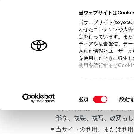
CENTURY 2025.06～
取扱説明
当ウェブサイトはCooki
マルチメディア
当ウェブサイト(
toyota.
ホーム
わせたコンテンツや広告
リモー
定を行っています。また
はじめに
ディアや広告配信、デー
された情報とユーザーが
安全・安心のために
メニュー
を使用したときに収集し
ご利用の条件
プラグインハイブリッドシステム
使用を続行するとCook
走行に関する情報表示
お車の状態に
「すべてのCookieを
運転する前に
サービスのご
当サイトには、全ての取扱説
ー)が保存されることに同
運転
タ販売店にご
更、同意を撤回したりす
掲載している取扱説明書はお
同
必須
設定情
室内装備・機能
て
」をご覧ください。
車両にOBD(O
意
取扱説明書は、弊社が著作権
マルチメディア
の
部を、複製、複写、改変もし
お手入れのしかた
選
リモート
択
当サイトの利用、または利用
万一の場合には