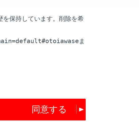
歴を保持しています。削除を希
。
main=default#otoiawase
ま
は役に立ちましたか？
はい
いいえ
同意する