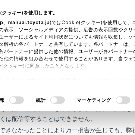
書
e(クッキー)を使用します。
T-Connect
リモートメンテナンスサービス
jp
、
manual.toyota.jp
)ではCookie(クッキー)を使用して
の表示、ソーシャルメディアの提供、広告の表示回数やクリ
トメンテナンスサービスにつ
ユーザーによるサイト利用状況についても情報を収集し、ソ
タ解析の各パートナーと共有しています。各パートナーは、
各パートナーに提供した他の情報、ユーザーが各パートナー
た他の情報を組み合わせて使用することがあります。当ウェ
ie(クッキー)に同意したこととなります。
関する情報をトヨタスマートセンターで取得し、カーライフに
許可」をクリックすることで、お客様のデバイスにすべてのCook
利用には、リモートメンテナンス店の登録が必要です。リモー
明書及び補足資料、正誤表等が掲載されているわ
意したことになります。Cookie(クッキー)のオプトアウト
連絡ください。
るにあたっては、当社の「
Cookie（クッキー）情報の取り
客様の年式に合致しない場合があります。
報
統計
マーケティング
n-Board Diagnostic)Ⅱ通信を行う機器を接続している
その他の知的財産権を保有します。弊社の許可な
くは配信等することはできません。
メンテナンスメール
できなかったことにより万一損害が生じても、弊