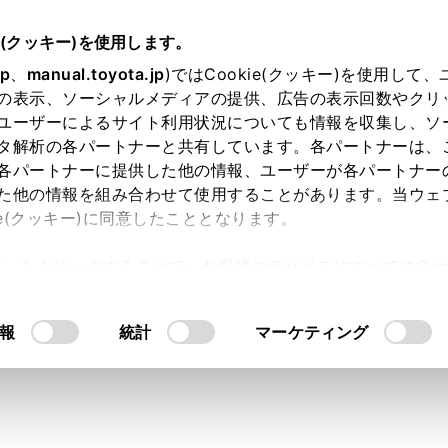
書
e(クッキー)を使用します。
オーディオシステム
地上デジタルテレビの視聴
jp
、
manual.toyota.jp
)ではCookie(クッキー)を使用して
の表示、ソーシャルメディアの提供、広告の表示回数やクリ
ジタルテレビの視聴について
ユーザーによるサイト利用状況についても情報を収集し、ソ
タ解析の各パートナーと共有しています。各パートナーは、
各パートナーに提供した他の情報、ユーザーが各パートナー
た他の情報を組み合わせて使用することがあります。当ウェ
ie(クッキー)に同意したこととなります。
テレビを視聴するとき、特に気を付けていただきたいことがあ
許可」をクリックすることで、お客様のデバイスにすべてのCook
意したことになります。Cookie(クッキー)のオプトアウト
るにあたっては、当社の「
Cookie（クッキー）情報の取り
報
統計
マーケティング
放送で地域情報を受信するために、居住地域を設定する必要が
ら行うことができます。
ジタルテレビ放送の受信は受信する場所によって、電波の強さ
信状態の継続が困難な場合があります。この関係の主な例は次