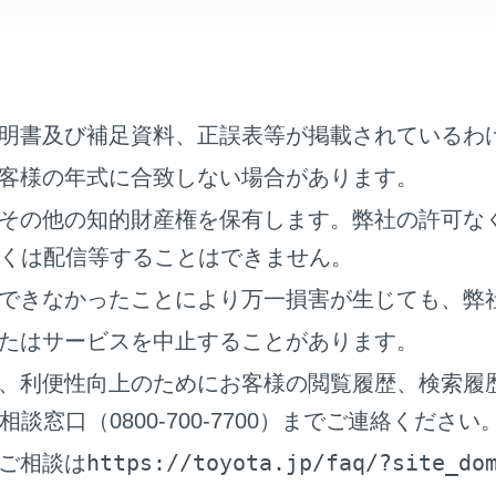
架線、高圧線、信号機、ネオンサインなどの近くで受信すると
す。
放送やアマチュア無線の送信用アンテナの近くで受信すると、
。
特性上、建物や山などが障害物となり受信状態が悪化する場合
明書及び補足資料、正誤表等が掲載されているわ
ル内にはいったり、放送局から遠ざかると電波が微弱になり受
客様の年式に合致しない場合があります。
地域において、テレビやラジオなどの送信アンテナ塔付近では
その他の知的財産権を保有します。弊社の許可な
画像が静止したり音声が途切れる場合があります。
くは配信等することはできません。
通信には対応していません。
できなかったことにより万一損害が生じても、弊
ジタルテレビの画面表示などは、製品の仕様変更などにより、
ご了承ください。
たはサービスを中止することがあります。
Sカードを使用せずに地上デジタル放送を視聴できる新RMP方式
、利便性向上のためにお客様の閲覧履歴、検索履
ません。
窓口（0800-700-7700）までご連絡ください
の配慮から車を完全に停止し、パーキングブレーキをかける、ま
視聴できます。（走行中は音声のみを再生します）
https://toyota.jp/faq/?site_do
ご相談は
ングブレーキがかかっていなくても、ブレーキホールドの作動