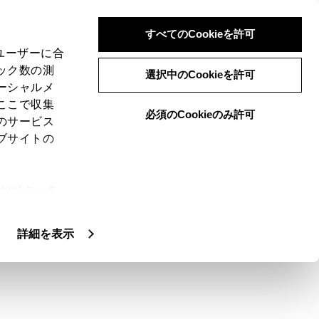
すべてのCookieを許可
、ユーザーに合
ック数の測
の留意事項
選択中のCookieを許可
ーシャルメ
ここで収集
必須のCookieのみ許可
のサービス
ブサイトの
ります。
ie(クッキ
、設定の変
扱いについ
詳細を表示
あります。居住地域の設定はオーディオの
がかわったり、障害物などの影響により最
のとおりです。