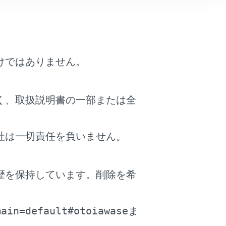
、画像が静止したり音声が途切れる場合が
画像が静止したり音声が途切れる場合があ
があります。
けではありません。
信状態が悪化します。
、受信している周波数以外の電波の影響に
く、取扱説明書の一部または全
社は一切責任を負いません。
予告なく変更される場合があります。あら
を採用しており、B-CASカードを付属
歴を保持しています。削除を希
。
たはシフトポジションをPに入れたときに
main=default#otoiawase
ま
中、またはクルーズコントロール機能によ