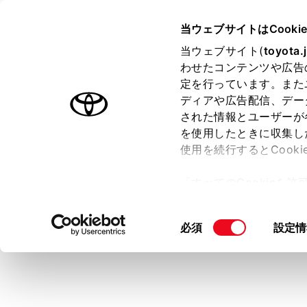
CENTURY 2025.06～
取扱説明
当ウェブサイトはCooki
マルチメディア
当ウェブサイト(
toyota.
ホーム
わせたコンテンツや広告
地上デ
定を行っています。また
はじめに
ディアや広告配信、デー
された情報とユーザーが
安全・安心のために
メニュー
を使用したときに収集し
プラグインハイブリッドシステム
使用を続行するとCook
走行に関する情報表示
地上デジタル
「すべてのCookieを
運転する前に
ー)が保存されることに同
知識
運転
更、同意を撤回したりす
同
必須
設定情
室内装備・機能
て
」をご覧ください。
データ
意
マルチメディア
設定か
の
地上デ
お手入れのしかた
選
良な受
択
万一の場合には