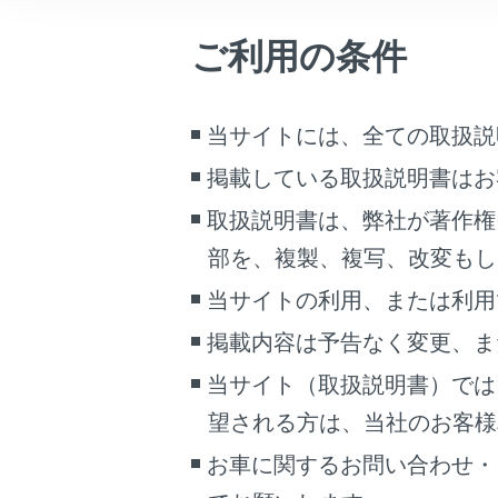
電車の
車両情報
ありま
ご利用の条件
こんなときは
ラジオ
ります
ブックマーク
電波の
当サイトには、全ての取扱説
あとで読む
トンネ
掲載している取扱説明書はお
一部の
PDFで見る
取扱説明書は、弊社が著作権
より、
車両
部を、複製、複写、改変もし
マルチメディア
双方向
当サイトの利用、または利用
地上デ
画面表示設定
かじめ
掲載内容は予告なく変更、ま
個人情報の取扱いについて
B-CA
当サイト（取扱説明書）では
してい
サイト利用について
望される方は、当社のお客様相談
安全上
お問い合わせ
映像を
お車に関するお問い合わせ・
パーキ