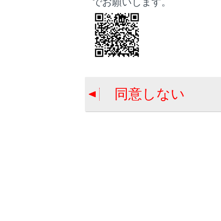
でお願いします。
る完全
関連リンク
サウンドやメ
同意しない
緊急警報放
地上デジ
地上デジ