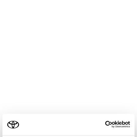
CENTURY 2025.06～
取扱説明書
安全・安心のために
盗難防止装置
オートアラーム
メニュー
オートアラームとは、侵入を検知した場合に音と光で警
報する機能です。オートアラームを設定すると、次のよ
うな状況でオートアラームが作動します。
施錠されたドアまたはバックドアが、スマートエント
リー＆スタートシステム・ワイヤレスリモコン・メカ
ニカルキーを使わずに解錠されたり、開けられたとき
ご利用の条件
ボンネットが開けられたとき