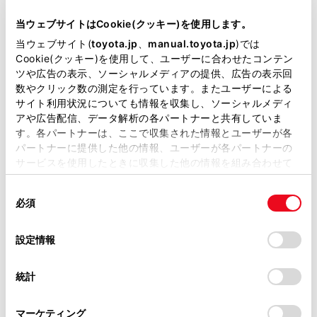
当サイトには、全ての取扱説明書及び補足資料、正誤表等
侵入センサーが車内で動く物体を検知したとき（侵入
が掲載されているわけではありません。
当ウェブサイトはCookie(クッキー)を使用します。
者がガラスを割るなどして車内に乗り込んだとき）
掲載している取扱説明書はお客様の年式に合致しない場合
当ウェブサイト(
toyota.jp
、
manual.toyota.jp
)では
傾斜センサーが車両の傾きを検知したとき
があります。
Cookie(クッキー)を使用して、ユーザーに合わせたコンテン
ツや広告の表示、ソーシャルメディアの提供、広告の表示回
T-Connectサービスをご利用のお客様へは、オートア
取扱説明書は、弊社が著作権その他の知的財産権を保有し
数やクリック数の測定を行っています。またユーザーによる
ます。弊社の許可なく、取扱説明書の一部または全部を、
ラームが作動した場合メールやスマートフォンアプリ
サイト利用状況についても情報を収集し、ソーシャルメディ
複製、複写、改変もしくは配信等することはできません。
へお知らせすることができます。T-Connectサービス
アや広告配信、データ解析の各パートナーと共有していま
の詳細は、別冊「マルチメディア取扱説明書」を参照
す。各パートナーは、ここで収集された情報とユーザーが各
当サイトの利用、または利用できなかったことにより万一
パートナーに提供した他の情報、ユーザーが各パートナーの
してください。
損害が生じても、弊社は一切責任を負いません。
サービスを使用したときに収集した他の情報を組み合わせて
掲載内容は予告なく変更、またはサービスを中止すること
使用することがあります。当ウェブサイトの使用を続行する
があります。
同
とCookie(クッキー)に同意したこととなります。
必須
オートアラームを設定／解除／停止する
意
当サイト（取扱説明書）では、利便性向上のためにお客様
の
「すべてのCookieを許可」をクリックすることで、お客様の
の閲覧履歴、検索履歴を保持しています。削除を希望され
選
デバイスにすべてのCookie(クッキー)が保存されることに同
設定情報
侵入・傾斜センサー
る方は、当社のお客様相談窓口（0800-700-7700）までご
択
意したことになります。Cookie(クッキー)のオプトアウト、
連絡ください。
設定の変更、同意を撤回したりするにあたっては、当社の
統計
「
Cookie（クッキー）情報の取り扱いについて
お車に関するお問い合わせ・ご相談は
」をご覧くだ
さい。
https://toyota.jp/faq/?
マーケティング
site_domain=default#otoiawase
までお願いします。