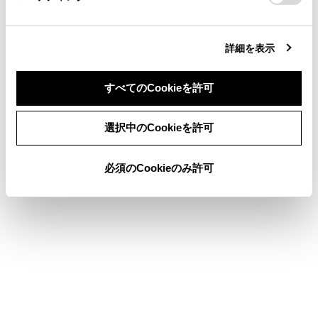
合わせて見られているページ
詳細を表示
チャイルドシート
すべてのCookieを許可
SRSエアバッグ
同意しない
同意する
シートベルト
選択中のCookieを許可
必須のCookieのみ許可
このページは役に立ちましたか？
はい
いいえ