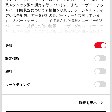
取扱説明書は、弊社が著作権その他の知的財産権を保有し
数やクリック数の測定を行っています。またユーザーによる
ます。弊社の許可なく、取扱説明書の一部または全部を、
サイト利用状況についても情報を収集し、ソーシャルメディ
複製、複写、改変もしくは配信等することはできません。
アや広告配信、データ解析の各パートナーと共有していま
Apple CarPlayをUSB接続で使用する
す。各パートナーは、ここで収集された情報とユーザーが各
当サイトの利用、または利用できなかったことにより万一
パートナーに提供した他の情報、ユーザーが各パートナーの
損害が生じても、弊社は一切責任を負いません。
サービスを使用したときに収集した他の情報を組み合わせて
Apple CarPlayをワイヤレス接続で使用する
掲載内容は予告なく変更、またはサービスを中止すること
使用することがあります。当ウェブサイトの使用を続行する
があります。
同
とCookie(クッキー)に同意したこととなります。
必須
意
当サイト（取扱説明書）では、利便性向上のためにお客様
の
「すべてのCookieを許可」をクリックすることで、お客様の
の閲覧履歴、検索履歴を保持しています。削除を希望され
選
デバイスにすべてのCookie(クッキー)が保存されることに同
設定情報
る方は、当社のお客様相談窓口（0800-700-7700）までご
択
意したことになります。Cookie(クッキー)のオプトアウト、
連絡ください。
設定の変更、同意を撤回したりするにあたっては、当社の
統計
「
Cookie（クッキー）情報の取り扱いについて
お車に関するお問い合わせ・ご相談は
」をご覧くだ
合わせて見られているページ
さい。
https://toyota.jp/faq/?
マーケティング
site_domain=default#otoiawase
までお願いします。
Wi-Fi Hotspotに接続する
Bluetooth®機器との接続
詳細を表示
登録済みスマートフォンでApple CarPlayを使用する