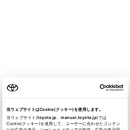
CENTURY 2025.06～
取扱説明書
ア
スマートフォンや通信機器の接続
Apple CarPlay/Android Autoの使い方
未登録のスマートフォンで
Apple CarPlayを使用する
メニュー
未登録のスマートフォンをマルチメディアシステムと接
ご利用の条件
続して、Apple CarPlayを使用できます。登録済みスマー
トフォンの場合は、手順が異なります。
当サイトには、全ての取扱説明書及び補足資料、正誤表等
が掲載されているわけではありません。
関連リンク
当ウェブサイトはCookie(クッキー)を使用します。
掲載している取扱説明書はお客様の年式に合致しない場合
当ウェブサイト(
toyota.jp
、
manual.toyota.jp
)では
登録済みスマートフォンでApple CarPlayを使用する
があります。
Cookie(クッキー)を使用して、ユーザーに合わせたコンテン
ツや広告の表示、ソーシャルメディアの提供、広告の表示回