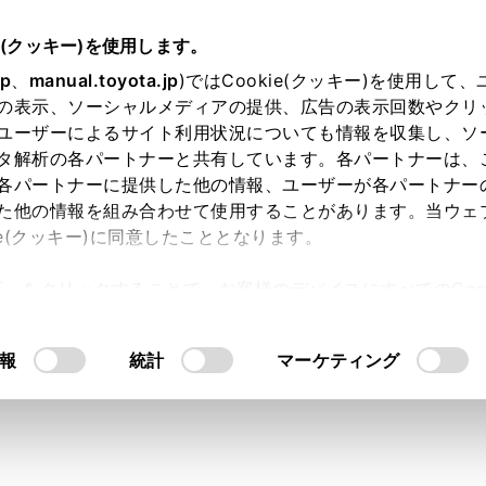
書
e(クッキー)を使用します。
基本操作
マルチメディアシステムの基本操作
jp
、
manual.toyota.jp
)ではCookie(クッキー)を使用して
の表示、ソーシャルメディアの提供、広告の表示回数やクリ
メニュー
ユーザーによるサイト利用状況についても情報を収集し、ソ
タ解析の各パートナーと共有しています。各パートナーは、
各パートナーに提供した他の情報、ユーザーが各パートナー
た他の情報を組み合わせて使用することがあります。当ウェ
ie(クッキー)に同意したこととなります。
択して画面に表示する機能を切りかえることができます。
許可」をクリックすることで、お客様のデバイスにすべてのCook
意したことになります。Cookie(クッキー)のオプトアウト
るにあたっては、当社の「
Cookie（クッキー）情報の取り
報
統計
マーケティング