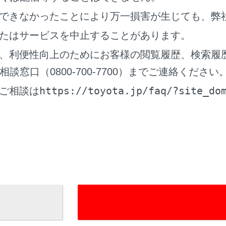
できなかったことにより万一損害が生じても、弊
たはサービスを中止することがあります。
、利便性向上のためにお客様の閲覧履歴、検索履
作画面を表示します。お好みのオーディオソースを選択して再
窓口（0800-700-7700）までご連絡ください
オシステム
）
https://toyota.jp/faq/?site_do
ご相談は
‍®
示します。
Bluetooth
接続した携帯電話を使用してハンズフリ
を表示します。燃費情報
やETC情報の確認、ドライブレコ