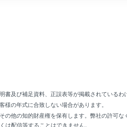
y
Play画面を表示します。
（
未登録のスマートフォンでApple CarP
arPlayのアイコンは、対応機器を接続して機能を有効にすると表示
‍™
uto画面を表示します。
（
Android Autoを使用する
）
 Auto のアイコンは、対応機器を接続して機能を有効にすると表示さ
明書及び補足資料、正誤表等が掲載されているわ
客様の年式に合致しない場合があります。
ン
その他の知的財産権を保有します。弊社の許可な
示します。目的地検索などナビゲーションに関する操作を行う
くは配信等することはできません。