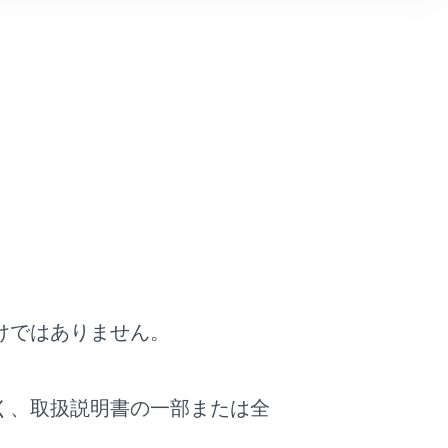
layを使用する
）
されます。
れます。
けではありません。
く、取扱説明書の一部または全
ことができます。
（
地図画面表示
,
ナビゲー