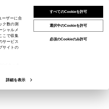
すべてのCookieを許可
、ユーザーに合
ック数の測
選択中のCookieを許可
ーシャルメ
ここで収集
必須のCookieのみ許可
のサービス
ブサイトの
ie(クッキ
、設定の変
扱いについ
詳細を表示