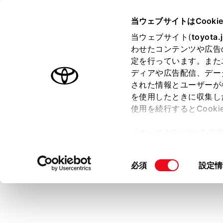
CENTURY 2025.06～
取扱説明
当ウェブサイトはCooki
マルチメディア
当ウェブサイト(
toyota.
ホーム
わせたコンテンツや広告
メイン
定を行っています。また
はじめに
ディアや広告配信、デー
された情報とユーザーが
安全・安心のために
を使用したときに収集し
プラグインハイブリッドシステム
使用を続行するとCook
走行に関する情報表示
アイコンを選
「すべてのCookieを
運転する前に
ー)が保存されることに同
運転
更、同意を撤回したりす
同
必須
設定情
室内装備・機能
て
」をご覧ください。
意
マルチメディア
の
お手入れのしかた
選
択
万一の場合には