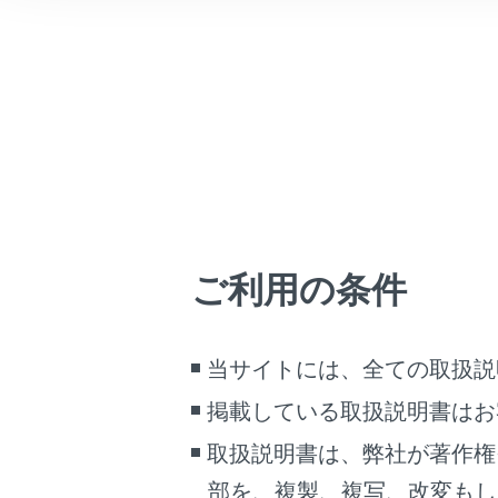
車両情報
Apple CarPla
こんなときは
Apple Car
ブックマーク
Apple C
あとで読む
PDFで見る
車両
Android Auto
マルチメディア
Android A
ご利用の条件
画面表示設定
Android
個人情報の取扱いについて
当サイトには、全ての取扱説
サイト利用について
掲載している取扱説明書はお
ナビゲーショ
お問い合わせ
取扱説明書は、弊社が著作権
地図画面を表
部を、複製、複写、改変もし
ション
）