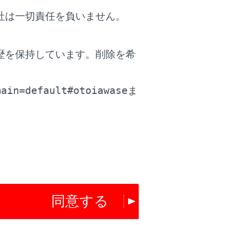
社は一切責任を負いません。
歴を保持しています。削除を希
生できます。
（
オーディオのソースを変更す
。
main=default#otoiawase
ま
ー通話を行うことができます。
（
ハンズフリ
同意する
ーダーの再生などを行うことができます。