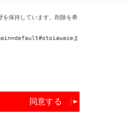
歴を保持しています。削除を希
は役に立ちましたか？
。
main=default#otoiawase
ま
はい
いいえ
同意する