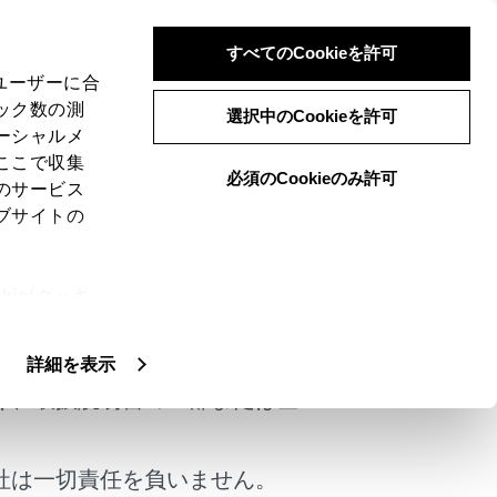
すべてのCookieを許可
、ユーザーに合
ック数の測
クアラート）
選択中のCookieを許可
ーシャルメ
ここで収集
必須のCookieのみ許可
のサービス
ブサイトの
運転者へ注意喚起を行います。
ie(クッキ
けではありません。
、設定の変
扱いについ
詳細を表示
く、取扱説明書の一部または全
社は一切責任を負いません。