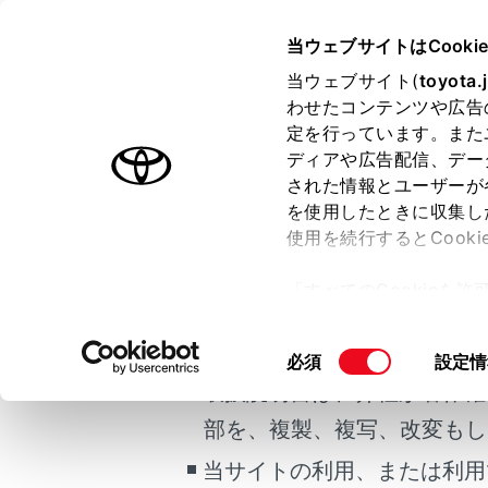
CENTURY 2025.06～
取扱説明
当ウェブサイトはCooki
運転
運転支援
当ウェブサイト(
toyota.
ホーム
わせたコンテンツや広告
FCT
定を行っています。また
はじめに
ディアや広告配信、デー
された情報とユーザーが
安全・安心のために
メニュー
を使用したときに収集し
ご利用の条件
プラグインハイブリッドシステム
使用を続行するとCook
走行に関する情報表示
自車が低速
「すべてのCookieを
運転する前に
当サイトには、全ての取扱説
ー)が保存されることに同
運転
更、同意を撤回したりす
システム
掲載している取扱説明書はお
同
必須
設定情
室内装備・機能
て
」をご覧ください。
意
取扱説明書は、弊社が著作権
マルチメディア
FCTAの
の
部を、複製、複写、改変もし
お手入れのしかた
選
択
当サイトの利用、または利用
万一の場合には