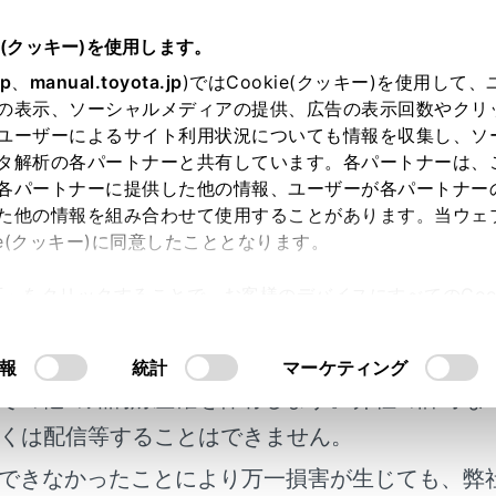
書
e(クッキー)を使用します。
装置について
jp
、
manual.toyota.jp
)ではCookie(クッキー)を使用して
の表示、ソーシャルメディアの提供、広告の表示回数やクリ
A（フロントクロストラフィッ
ユーザーによるサイト利用状況についても情報を収集し、ソ
タ解析の各パートナーと共有しています。各パートナーは、
各パートナーに提供した他の情報、ユーザーが各パートナー
た他の情報を組み合わせて使用することがあります。当ウェ
ie(クッキー)に同意したこととなります。
で交差点などへ進入するとき、交差する車両の接近を検知して
許可」をクリックすることで、お客様のデバイスにすべてのCook
明書及び補足資料、正誤表等が掲載されているわ
意したことになります。Cookie(クッキー)のオプトアウト
るにあたっては、当社の「
Cookie（クッキー）情報の取り
の制御
客様の年式に合致しない場合があります。
報
統計
マーケティング
その他の知的財産権を保有します。弊社の許可な
設定を変更する
くは配信等することはできません。
できなかったことにより万一損害が生じても、弊