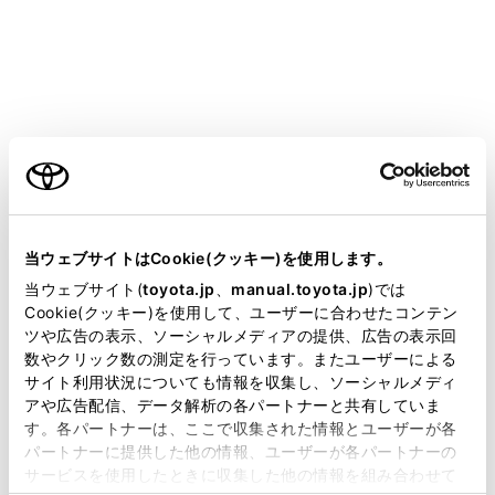
CENTURY 2025.06～
取扱説明書
マルチメディア
各種設定および登録
音声操作設定
音声操作設定
ご利用の条件
当サイトには、全ての取扱説明書及び補足資料、正誤表等
が掲載されているわけではありません。
当ウェブサイトはCookie(クッキー)を使用します。
音声操作の設定を変更する
掲載している取扱説明書はお客様の年式に合致しない場合
当ウェブサイト(
toyota.jp
、
manual.toyota.jp
)では
があります。
Cookie(クッキー)を使用して、ユーザーに合わせたコンテン
ツや広告の表示、ソーシャルメディアの提供、広告の表示回
取扱説明書は、弊社が著作権その他の知的財産権を保有し
数やクリック数の測定を行っています。またユーザーによる
ます。弊社の許可なく、取扱説明書の一部または全部を、
サイト利用状況についても情報を収集し、ソーシャルメディ
複製、複写、改変もしくは配信等することはできません。
アや広告配信、データ解析の各パートナーと共有していま
す。各パートナーは、ここで収集された情報とユーザーが各
当サイトの利用、または利用できなかったことにより万一
パートナーに提供した他の情報、ユーザーが各パートナーの
損害が生じても、弊社は一切責任を負いません。
サービスを使用したときに収集した他の情報を組み合わせて
掲載内容は予告なく変更、またはサービスを中止すること