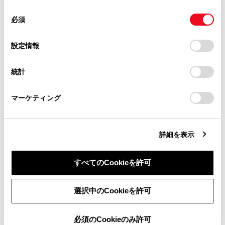
使用することがあります。当ウェブサイトの使用を続行する
合わせて見られているページ
があります。
同
とCookie(クッキー)に同意したこととなります。
必須
意
当サイト（取扱説明書）では、利便性向上のためにお客様
走行支援の設定
の
「すべてのCookieを許可」をクリックすることで、お客様の
の閲覧履歴、検索履歴を保持しています。削除を希望され
選
デバイスにすべてのCookie(クッキー)が保存されることに同
設定情報
ドライバーを登録する
る方は、当社のお客様相談窓口（0800-700-7700）までご
択
意したことになります。Cookie(クッキー)のオプトアウト、
連絡ください。
その他設定
設定の変更、同意を撤回したりするにあたっては、当社の
統計
「
Cookie（クッキー）情報の取り扱いについて
お車に関するお問い合わせ・ご相談は
」をご覧くだ
さい。
https://toyota.jp/faq/?
マーケティング
site_domain=default#otoiawase
までお願いします。
このページは役に立ちましたか？
詳細を表示
はい
いいえ
すべてのCookieを許可
同意しない
同意する
選択中のCookieを許可
必須のCookieのみ許可
ブックマーク
あとで読む