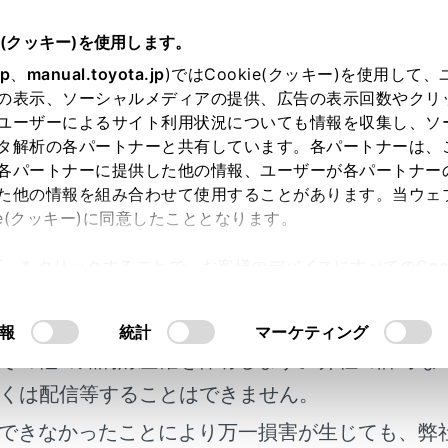
書
e(クッキー)を使用します。
ナビゲーション
目的地の設定
jp
、
manual.toyota.jp
)ではCookie(クッキー)を使用して
の表示、ソーシャルメディアの提供、広告の表示回数やクリ
情報を表示する
ユーザーによるサイト利用状況についても情報を収集し、ソ
タ解析の各パートナーと共有しています。各パートナーは、
各パートナーに提供した他の情報、ユーザーが各パートナー
た他の情報を組み合わせて使用することがあります。当ウェ
ie(クッキー)に同意したこととなります。
了後、ルート情報（道路名称・距離・通過予想時刻）を表示さ
許可」をクリックすることで、お客様のデバイスにすべてのCook
図表示画面で
[‍道順‍]
にタッチします。
明書及び補足資料、正誤表等が掲載されているわ
意したことになります。Cookie(クッキー)のオプトアウト
でのルート情報が表示されます。
るにあたっては、当社の「
Cookie（クッキー）情報の取り
客様の年式に合致しない場合があります。
報
統計
マーケティング
その他の知的財産権を保有します。弊社の許可な
くは配信等することはできません。
できなかったことにより万一損害が生じても、弊