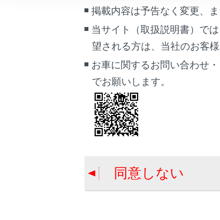
車両情報
掲載内容は予告なく変更、ま
こんなときは
当サイト（取扱説明書）では
現在地が
望される方は、当社のお客様相談
ブックマーク
あとで読む
お車に関するお問い合わせ・
でお願いします。
PDFで見る
車両
マルチメディア
合わせて見ら
VICSについて
画面表示設定
TSPSサービ
個人情報の取扱いについて
地図を更新す
同意しない
サイト利用について
お問い合わせ