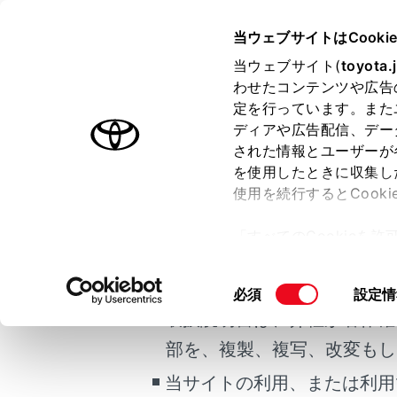
CENTURY 2025.06～
取扱説明
当ウェブサイトはCooki
マルチメディア
当ウェブサイト(
toyota.
ホーム
わせたコンテンツや広告
ルート
定を行っています。また
はじめに
ディアや広告配信、デー
された情報とユーザーが
安全・安心のために
を使用したときに収集し
ご利用の条件
プラグインハイブリッドシステム
使用を続行するとCook
走行に関する情報表示
ルート探索終
「すべてのCookieを
運転する前に
全ルート
当サイトには、全ての取扱説
ー)が保存されることに同
運転
目的地ま
更、同意を撤回したりす
掲載している取扱説明書はお
同
必須
設定情
室内装備・機能
て
」をご覧ください。
意
取扱説明書は、弊社が著作権
マルチメディア
の
部を、複製、複写、改変もし
お手入れのしかた
選
択
当サイトの利用、または利用
万一の場合には