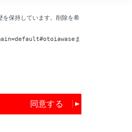
歴を保持しています。削除を希
が表示されます。
。
main=default#otoiawase
ま
は役に立ちましたか？
はい
いいえ
同意する