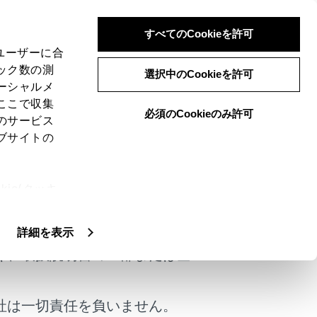
すべてのCookieを許可
、ユーザーに合
ック数の測
選択中のCookieを許可
ーシャルメ
ここで収集
必須のCookieのみ許可
のサービス
ブサイトの
せることができます。
ie(クッキ
けではありません。
、設定の変
扱いについ
詳細を表示
く、取扱説明書の一部または全
社は一切責任を負いません。