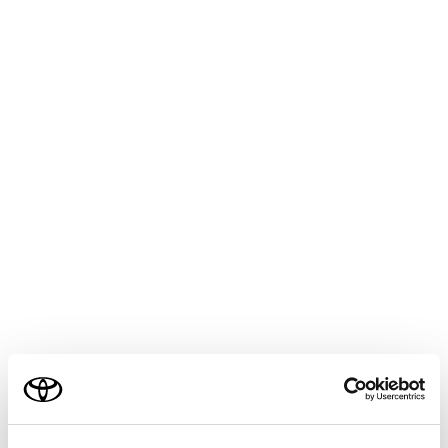
1 つ前のページへ戻ります。
次のページへ進みます。
ページのURLを表示します。
URLを入力すると、入力したページを表示します。
表示しているページを再読み込みします。
ページの読み込み中はボタンが
[‍
‍]
に変わりま
す。
[‍
‍]
にタッチすると、ページの読み込みを中
断します。
ホームページを表示します。
ご利用の条件
ブックマーク管理画面を表示します。
管理画面でブックマークの名称にタッチすると、タ
当サイトには、全ての取扱説明書及び補足資料、正誤表等