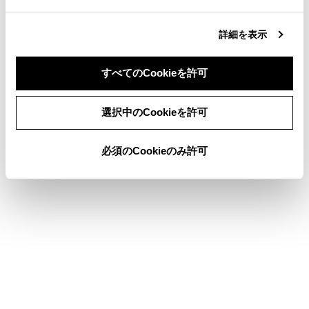
ときにURL表示部にタッチすると、コピーした
テキストを貼り付けることができます。
詳細を表示
すべてのCookieを許可
ブックマークを管理する
同意しない
同意する
選択中のCookieを許可
閲覧履歴を管理する
必須のCookieのみ許可
タブを管理する
Webブラウザ機能の設定をする