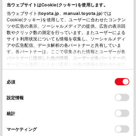
ッチしたページを表示します。
が掲載されているわけではありません。
当ウェブサイトはCookie(クッキー)を使用します。
掲載している取扱説明書はお客様の年式に合致しない場合
閲覧履歴管理画面を表示します。
当ウェブサイト(
toyota.jp
、
manual.toyota.jp
)では
があります。
Cookie(クッキー)を使用して、ユーザーに合わせたコンテン
管理画面でページの名称にタッチすると、タッチし
ツや広告の表示、ソーシャルメディアの提供、広告の表示回
たページを表示します。
取扱説明書は、弊社が著作権その他の知的財産権を保有し
数やクリック数の測定を行っています。またユーザーによる
ます。弊社の許可なく、取扱説明書の一部または全部を、
サイト利用状況についても情報を収集し、ソーシャルメディ
タブ管理画面を表示します。
複製、複写、改変もしくは配信等することはできません。
アや広告配信、データ解析の各パートナーと共有していま
管理画面でタブ名称にタッチすると、タッチしたタ
す。各パートナーは、ここで収集された情報とユーザーが各
当サイトの利用、または利用できなかったことにより万一
ブを表示します。
パートナーに提供した他の情報、ユーザーが各パートナーの
損害が生じても、弊社は一切責任を負いません。
サービスを使用したときに収集した他の情報を組み合わせて
設定画面を表示します。
掲載内容は予告なく変更、またはサービスを中止すること
使用することがあります。当ウェブサイトの使用を続行する
があります。
同
とCookie(クッキー)に同意したこととなります。
必須
知識
意
当サイト（取扱説明書）では、利便性向上のためにお客様
の
「すべてのCookieを許可」をクリックすることで、お客様の
の閲覧履歴、検索履歴を保持しています。削除を希望され
選
デバイスにすべてのCookie(クッキー)が保存されることに同
設定情報
ページの読み込み状況は、ツールバー背景色の
る方は、当社のお客様相談窓口（0800-700-7700）までご
択
意したことになります。Cookie(クッキー)のオプトアウト、
変化で確認することができます。
連絡ください。
設定の変更、同意を撤回したりするにあたっては、当社の
統計
ページ上のテキストを長押しするとコピー範囲
「
Cookie（クッキー）情報の取り扱いについて
お車に関するお問い合わせ・ご相談は
」をご覧くだ
さい。
を指定することができ、コピーボタンを押すと
https://toyota.jp/faq/?
マーケティング
site_domain=default#otoiawase
までお願いします。
テキストがコピーされた状態になります。この