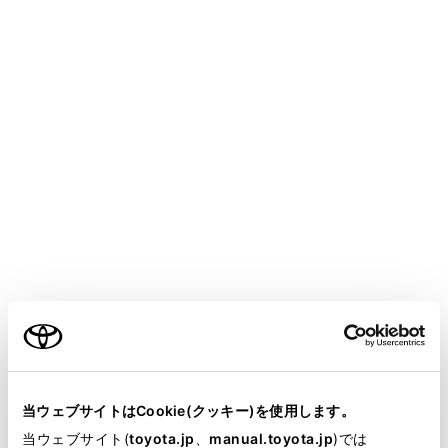
CENTURY 2025.06～
取扱説明書
マルチメディア
ナビゲーション
地図の情報について
先読みエコドライブ
メニュー
本システムは走行の状況や交通情報をもとに作動し、優
れた実燃費に貢献する機能です。先読みエコドライブに
ついては、別冊「取扱説明書」もご覧ください。
ご利用の条件
先読みエコドライブ機能の利用をする／しないを設定
できます。
当サイトには、全ての取扱説明書及び補足資料、正誤表等
が掲載されているわけではありません。
関連リンク
当ウェブサイトはCookie(クッキー)を使用します。
掲載している取扱説明書はお客様の年式に合致しない場合
当ウェブサイト(
toyota.jp
、
manual.toyota.jp
)では