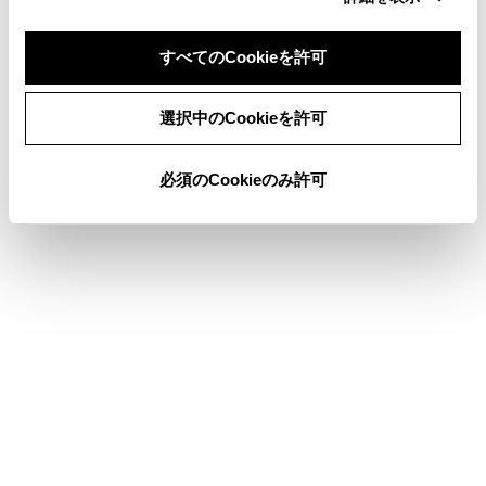
地図を更新する
すべてのCookieを許可
同意しない
同意する
選択中のCookieを許可
このページは役に立ちましたか？
必須のCookieのみ許可
はい
いいえ
ブックマーク
あとで読む
個人情報の取扱いについて
サイト利用について