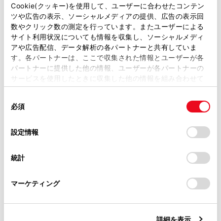
地図表示設定
があります。
Cookie(クッキー)を使用して、ユーザーに合わせたコンテン
ツや広告の表示、ソーシャルメディアの提供、広告の表示回
先読みエコドライブを設定する
取扱説明書は、弊社が著作権その他の知的財産権を保有し
数やクリック数の測定を行っています。またユーザーによる
ます。弊社の許可なく、取扱説明書の一部または全部を、
サイト利用状況についても情報を収集し、ソーシャルメディ
複製、複写、改変もしくは配信等することはできません。
アや広告配信、データ解析の各パートナーと共有していま
す。各パートナーは、ここで収集された情報とユーザーが各
当サイトの利用、または利用できなかったことにより万一
パートナーに提供した他の情報、ユーザーが各パートナーの
損害が生じても、弊社は一切責任を負いません。
先読み減速支援
サービスを使用したときに収集した他の情報を組み合わせて
掲載内容は予告なく変更、またはサービスを中止すること
使用することがあります。当ウェブサイトの使用を続行する
があります。
同
とCookie(クッキー)に同意したこととなります。
先読みEV/HVモード切りかえ制御
必須
意
当サイト（取扱説明書）では、利便性向上のためにお客様
の
「すべてのCookieを許可」をクリックすることで、お客様の
の閲覧履歴、検索履歴を保持しています。削除を希望され
選
デバイスにすべてのCookie(クッキー)が保存されることに同
設定情報
る方は、当社のお客様相談窓口（0800-700-7700）までご
択
意したことになります。Cookie(クッキー)のオプトアウト、
連絡ください。
設定の変更、同意を撤回したりするにあたっては、当社の
統計
「
Cookie（クッキー）情報の取り扱いについて
お車に関するお問い合わせ・ご相談は
」をご覧くだ
さい。
https://toyota.jp/faq/?
合わせて見られているページ
マーケティング
site_domain=default#otoiawase
までお願いします。
VICSについて
詳細を表示
TSPSサービスについて